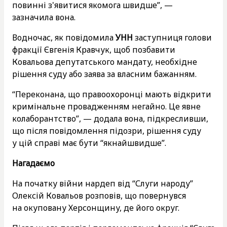
повинні з'явитися якомога швидше”, —
зазначила вона.
Водночас, як повідомила
УНН
заступниця голови
фракції Євгенія Кравчук, щоб позбавити
Ковальова депутатського мандату, необхідне
рішення суду або заява за власним бажанням.
“Переконана, що правоохоронці мають відкрити
кримінальне провадженням негайно. Це явне
колаборантство”, — додала вона, підкресливши,
що після повідомлення підозри, рішення суду
у цій справі має бути “якнайшвидше”.
Нагадаємо
На початку війни нардеп від “Слуги народу”
Олексій Ковальов розповів, що повернувся
на окуповану Херсонщину, де його округ.