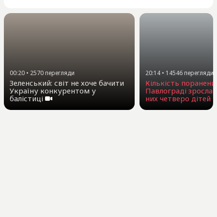
00:20
•
2570
перегляди
20:14
•
14546
перегляди
Зеленський: світ не хоче бачити
Кількість поранени
Україну конкурентом у
Павлограді зросла 
балістиці
них четверо дітей