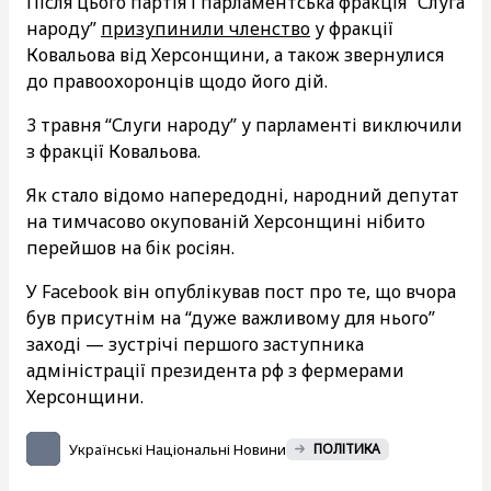
Після цього партія і парламентська фракція “Слуга
народу”
призупинили членство
у фракції
Ковальова від Херсонщини, а також звернулися
до правоохоронців щодо його дій.
3 травня “Слуги народу” у парламенті виключили
з фракції Ковальова.
Як стало відомо напередодні, народний депутат
на тимчасово окупованій Херсонщині нібито
перейшов на бік росіян.
У Facebook він опублікував пост про те, що вчора
був присутнім на “дуже важливому для нього”
заході — зустрічі першого заступника
адміністрації президента рф з фермерами
Херсонщини.
Українські Національні Новини
ПОЛІТИКА