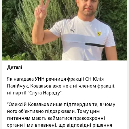
Деталі
Як нагадала
УНН
речниця фракції СН Юлія
Палійчук, Ковальов вже не є ні членом фракції,
ні партії “Слуга Народу”.
“Олексій Ковальов лише підтвердив те, в чому
його об'єктивно підозрювали. Тому цим
питанням мають займатися правоохронні
органи і ми впевнені, що відповідні рішення