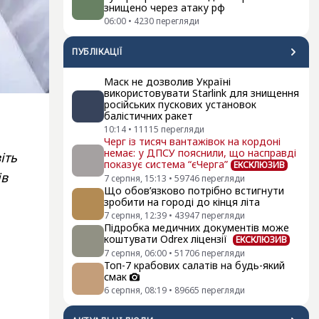
знищено через атаку рф
06:00
•
4230
перегляди
ПУБЛІКАЦІЇ
Маск не дозволив Україні
використовувати Starlink для знищення
російських пускових установок
балістичних ракет
10:14
•
11115
перегляди
Черг із тисяч вантажівок на кордоні
немає: у ДПСУ пояснили, що насправді
іть
показує система “єЧерга”
ЕКСКЛЮЗИВ
ів
7 серпня, 15:13
•
59746
перегляди
Що обов’язково потрібно встигнути
зробити на городі до кінця літа
7 серпня, 12:39
•
43947
перегляди
Підробка медичних документів може
коштувати Odrex ліцензії
ЕКСКЛЮЗИВ
7 серпня, 06:00
•
51706
перегляди
Топ-7 крабових салатів на будь-який
смак
6 серпня, 08:19
•
89665
перегляди