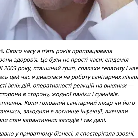
Н.
Свого часу я п’ять років пропрацювала
рони здоров’я. Це були не прості часи: епідемія
ї 2003 року, пташиний грип, спалахи гепатиту і нав
есь цей час я дивилася на роботу санітарних лікар
сті їхніх дій, оперативності реакцій на виклики —
торони в сторону, жодної паніки і сумнівів.
плення. Коли головний санітарний лікар чи його
гаючись, заходили в вогнище інфекції, вивчали
ли стан карантинних заходів і так далі.
давно у приватному бізнесі, я спостерігала ззовні,