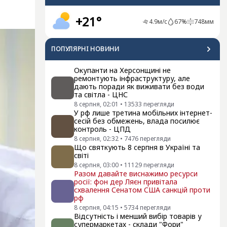
+21°
4.9
м/с
67
%
748
мм
ПОПУЛЯРНI НОВИНИ
Окупанти на Херсонщині не
ремонтують інфраструктуру, але
дають поради як виживати без води
та світла - ЦНС
8 серпня, 02:01
•
13533
перегляди
У рф лише третина мобільних інтернет-
сесій без обмежень, влада посилює
контроль - ЦПД
8 серпня, 02:32
•
7476
перегляди
Що святкують 8 серпня в Україні та
світі
8 серпня, 03:00
•
11129
перегляди
Разом давайте виснажимо ресурси
росії: фон дер Ляєн привітала
схвалення Сенатом США санкцій проти
рф
8 серпня, 04:15
•
5734
перегляди
Відсутність і менший вибір товарів у
супермаркетах - склади "Фори"