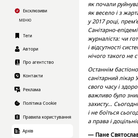
як почали руйнува
Ексклюзиви
як весело і з жар
МЕНЮ
у 2017 році, прем
Санітарно-епідемі
Теги
журналіста: чи гот
і відсутності сист
Автори
нічого такого не с
Про агентство
Останнім бастіоно
Контакти
санітарний лікар 
свого часу і здор
Реклама
важливо було знищ
Політика Cookie
захисту... Сьогод
і не боїться сього
Правила користування
а права і доцільні
Архів
— Пане Святослав