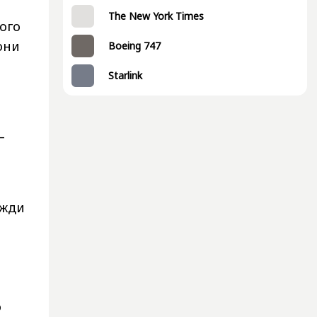
The New York Times
ого
они
Boeing 747
Starlink
—
вжди
о