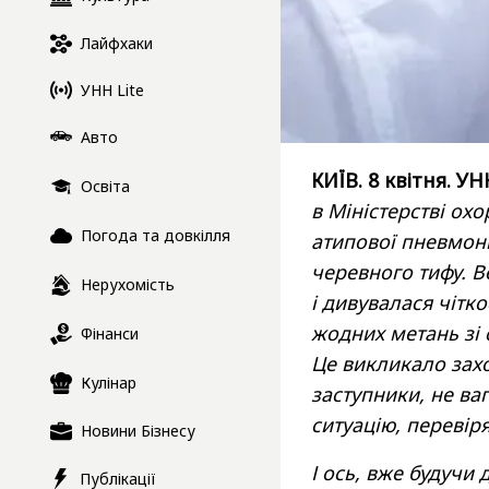
Лайфхаки
УНН Lite
Авто
КИЇВ. 8 квітня. УН
Освіта
в Міністерстві охо
Погода та довкілля
атипової пневмоні
черевного тифу. В
Нерухомість
і дивувалася чітко
жодних метань зі с
Фінанси
Це викликало захо
Кулінар
заступники, не ва
ситуацію, перевіря
Новини Бізнесу
І ось, вже будучи 
Публікації