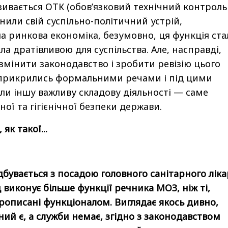
зивається ОТК (обов’язковий технічний контрол
інили свій суспільно-політичний устрій,
а ринкова економіка, безумовно, ця функція ста
ала дратівливою для суспільства. Але, насправді,
 змінити законодавство і зробити ревізію цього
 прикрились формальними речами і під цими
ли іншу важливу складову діяльності — саме
ої та гігієнічної безпеки держави.
як такої...
дбувається з посадою головного санітарного ліка
д виконує більше функції речника МОЗ, ніж ті,
рописані функціоналом. Виглядає якось дивно,
ний є, а служби немає, згідно з законодавством