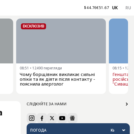
UK
RU
$
44.76
€
51.67
ЕКСКЛЮЗИВ
08:51
•
12490
перегляди
08:15
•
1258
Чому борщівник викликає сильні
Генштаб 
опіки та як діяти після контакту -
російськи
пояснила алерголог
"Сиваш"
СЛІДКУЙТЕ ЗА НАМИ
а
ПОГОДА