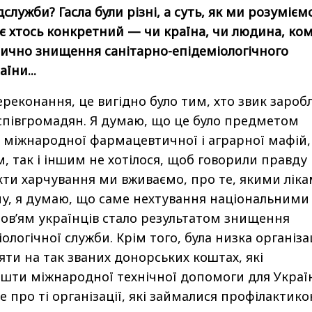
лужби? Гасла були різні, а суть, як ми розумієм
 є хтось конкретний — чи країна, чи людина, ко
тично знищення санітарно-епідеміологічного
їни...
ереконання, це вигідно було тим, хто звик зароб
х співгромадян. Я думаю, що це було предметом
 міжнародної фармацевтичної і аграрної мафій,
, так і іншим не хотілося, щоб говорили правду
укти харчування ми вживаємо, про те, якими лік
му, я думаю, що саме нехтування національними
ров’ям українців стало результатом знищення
ологічної служби. Крім того, була низка організа
яти на так званих донорських коштах, які
ошти міжнародної технічної допомоги для Украї
 про ті організації, які займалися профілактик