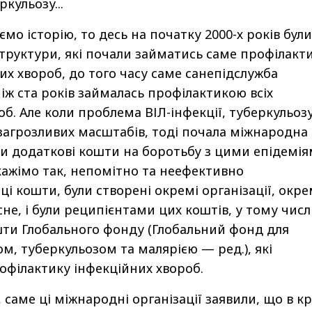
ркульозу...
о історію, то десь на початку 2000-х років були
структури, які почали займатись саме профілакт
их хвороб, до того часу саме санепідслужба
іж ста років займалась профілактикою всіх
об. Але коли проблема ВІЛ-інфекції, туберкульоз
загрозливих масштабів, тоді почала міжнародна
ти додаткові кошти на боротьбу з цими епідемія
скажімо так, непомітно та неефективно
і кошти, були створені окремі організації, окре
асне, і були реципієнтами цих коштів, у тому числ
ти Глобального фонду (Глобальний фонд для
м, туберкульозом та малярією — ред.), які
офілактику інфекційних хвороб.
, саме ці міжнародні організації заявили, що в кр