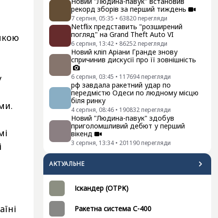
Новий "Людина-павук" встановив
рекорд зборів за перший тиждень
7 серпня, 05:35
•
63820
перегляди
Netflix представить "розширений
погляд" на Grand Theft Auto VI
икою
6 серпня, 13:42
•
86252
перегляди
Новий кліп Аріани Гранде знову
спричинив дискусії про її зовнішність
6 серпня, 03:45
•
117694
перегляди
у
рф завдала ракетний удар по
передмістю Одеси по людному місцю
біля ринку
ми.
4 серпня, 08:46
•
190832
перегляди
Новий "Людина-павук" здобув
приголомшливий дебют у перший
мі
вікенд
3 серпня, 13:34
•
201190
перегляди
і
АКТУАЛЬНЕ
Іскандер (ОТРК)
аїні
Ракетна система С-400