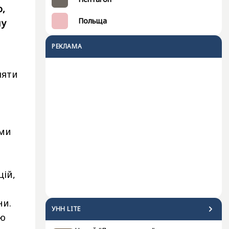
о,
Польща
му
РЕКЛАМА
ляти
ами
цій,
ни.
УНН LITE
ою