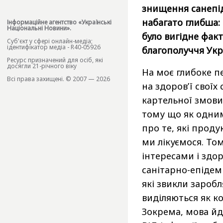
знищення санепідс
набагато глибша:
Інформаційне агентство «Українські
Національні Новини».
було вигідне фак
Cуб'єкт у сфері онлайн-медіа;
ідентифікатор медіа - R40-05926
благополуччя Укра
Ресурс призначений для осіб, які
досягли 21-річного віку
На моє глибоке п
Всі права захищені. © 2007 — 2026
на здоров’ї свої
картельної змови
тому що як одним
про те, які прод
ми лікуємося. То
інтересами і здо
санітарно-епідемі
які звикли заробл
виділяються як к
Зокрема, мова йде