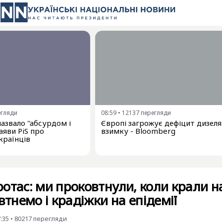
егляди
08:59
•
12137
перегляди
азвало "абсурдом і
Європі загрожує дефіцит дизеля
аяви PiS про
взимку - Bloomberg
країнців
отас: ми проковтнули, коли крали н
втнемо і крадіжки на епідемії
7:35
•
80217
перегляди