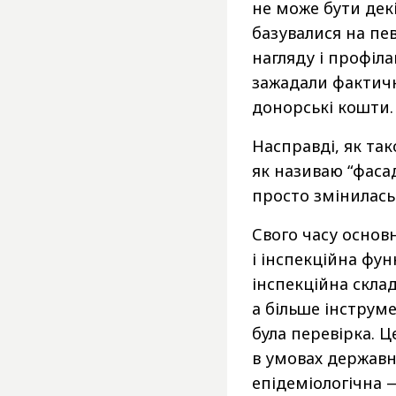
не може бути декі
базувалися на пе
нагляду і профіл
зажадали фактично
донорські кошти.
Насправді, як тако
як називаю “фаса
просто змінилась
Свого часу основ
і інспекційна фу
інспекційна склад
а більше інструм
була перевірка. 
в умовах державно
епідеміологічна 