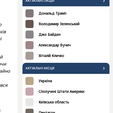
АКТУАЛЬНI ЛЮДИ
,
Дональд Трамп
Володимир Зеленський
о
хів
Джо Байден
і
Александар Вучич
Віталій Кличко
ий
ючи
АКТУАЛЬНІ МІСЦЯ
чайно
Україна
явся
Сполучені Штати Америки
Київська область
м
Пентагон