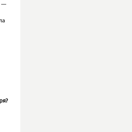
ь —
ла
ря?