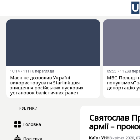
10:14
•
11116
перегляди
09:55
•
11288
пер
Маск не дозволив Україні
МВС Польщі н
використовувати Starlink для
популізмом" з
знищення російських пускових
депортацію у
установок балістичних ракет
РУБРИКИ
Святослав Пр
армії – проко
Головна
Київ
•
УНН
8 квітня 2020, 0
Політика