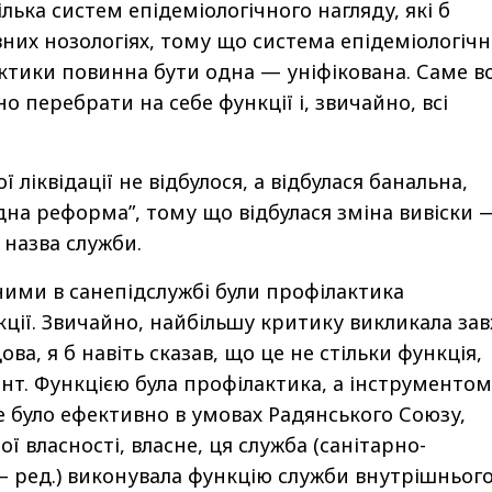
лька систем епідеміологічного нагляду, які б
вних нозологіях, тому що система епідеміологічн
актики повинна бути одна — уніфікована. Саме в
 перебрати на себе функції і, звичайно, всі
ї ліквідації не відбулося, а відбулася банальна,
дна реформа”, тому що відбулася зміна вивіски 
 назва служби.
ними в санепідслужбі були профілактика
нкції. Звичайно, найбільшу критику викликала за
ова, я б навіть сказав, що це не стільки функція,
ент. Функцією була профілактика, а інструментом
Це було ефективно в умовах Радянського Союзу,
ї власності, власне, ця служба (санітарно-
— ред.) виконувала функцію служби внутрішньог