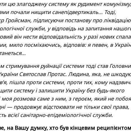
ти цю злагоджену систему як рудимент комунізму
тами почали нищити санепідвертикаль... Тоді,
’єр Гройсман, підписуючи постанову про ліквідацію
ологічної служби, у відповідь на запитання нашог
овий він нести відповідальність у разі нових спала
еми, мило посміхаючись, відповів: я певен, в Україн
танеться...
м стримування руйнації системи тоді став Головн
України Святослав Протас. Людина, яка, не шкоду
ов’я, пішла проти системи, проти тих, кому надзви
ити систему і залишити Україну без будь-якого
ні моя розмова саме з ним, з героєм, який не побо
дні — продовжує відстоювати не тільки свої права,
сть всієї санітарно-епідеміологічної служби.
е, на Вашу думку, хто був кінцевим реципієнто