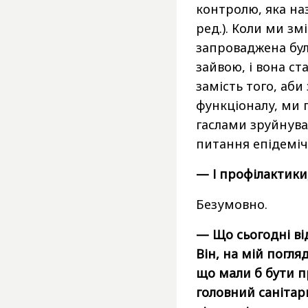
контролю, яка на
ред.). Коли ми зм
запроваджена бул
зайвою, і вона ст
замість того, аби
функціоналу, ми
гаслами зруйнува
питання епідемічн
— І профілактики, 
Безумовно.
— Що сьогодні ві
Він, на мій погля
що мали б бути п
головний санітар