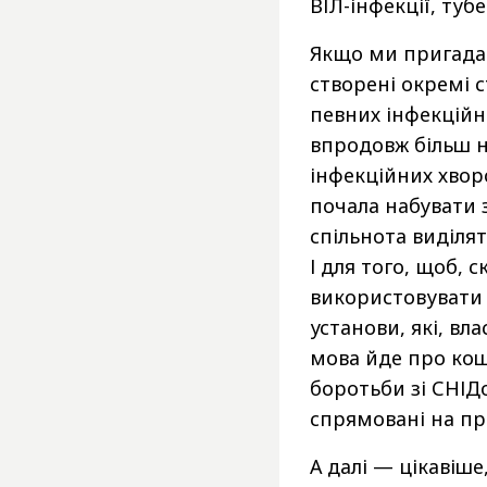
ВІЛ-інфекції, тубе
Якщо ми пригадаєм
створені окремі 
певних інфекційн
впродовж більш н
інфекційних хвор
почала набувати 
спільнота виділя
І для того, щоб, 
використовувати ц
установи, які, вл
мова йде про кош
боротьби зі СНІДо
спрямовані на пр
А далі — цікавіше