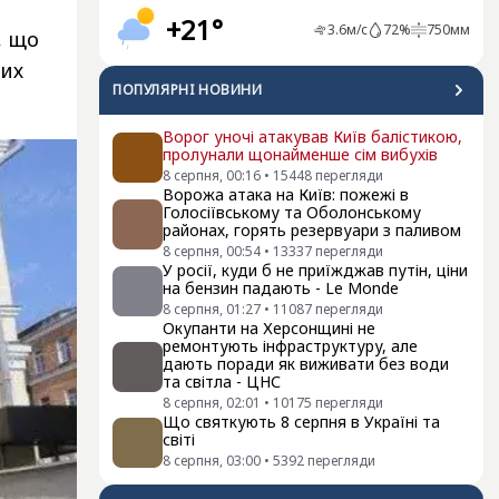
а
+21°
3.6
м/с
72
%
750
мм
, що
них
ПОПУЛЯРНI НОВИНИ
Ворог уночі атакував Київ балістикою,
пролунали щонайменше сім вибухів
8 серпня, 00:16
•
15448
перегляди
Ворожа атака на Київ: пожежі в
Голосіївському та Оболонському
районах, горять резервуари з паливом
8 серпня, 00:54
•
13337
перегляди
У росії, куди б не приїжджав путін, ціни
на бензин падають - Le Monde
8 серпня, 01:27
•
11087
перегляди
Окупанти на Херсонщині не
ремонтують інфраструктуру, але
дають поради як виживати без води
та світла - ЦНС
8 серпня, 02:01
•
10175
перегляди
Що святкують 8 серпня в Україні та
світі
8 серпня, 03:00
•
5392
перегляди