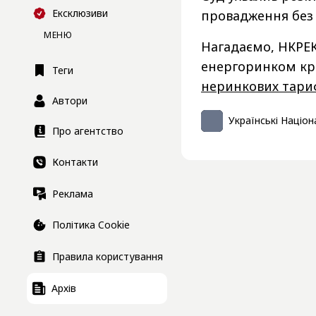
Ексклюзиви
провадження без 
МЕНЮ
Нагадаємо, НКРЕК
енергоринком кр
Теги
неринкових тари
Автори
Українські Націон
Про агентство
Контакти
Реклама
Політика Cookie
Правила користування
Архів