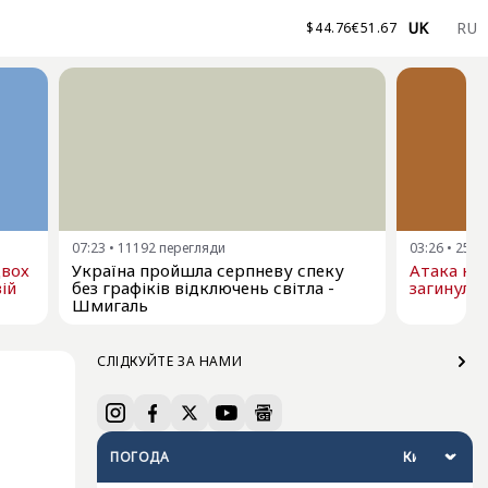
UK
RU
$
44.76
€
51.67
07:23
•
11192
перегляди
03:26
•
2504
двох
Україна пройшла серпневу спеку
Атака на 
ій
без графіків відключень світла -
загинули,
Шмигаль
СЛІДКУЙТЕ ЗА НАМИ
ПОГОДА