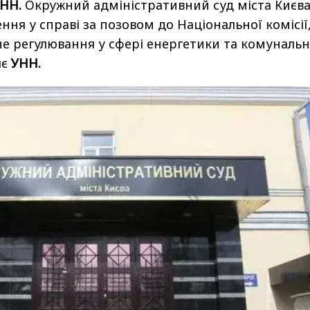
УНН.
Окружний адміністративний суд міста Києв
ння у справі за позовом до Національної комісії
е регулювання у сфері енергетики та комуналь
яє
УНН.