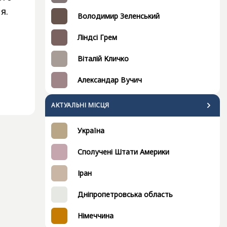
я.
Володимир Зеленський
Ліндсі Грем
Віталій Кличко
Александар Вучич
АКТУАЛЬНІ МІСЦЯ
Україна
Сполучені Штати Америки
Іран
Дніпропетровська область
Німеччина