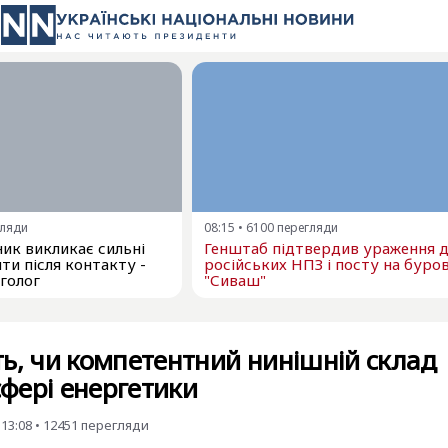
гляди
08:15
•
6100
перегляди
ик викликає сильні
Генштаб підтвердив ураження 
яти після контакту -
російських НПЗ і посту на буров
голог
"Сиваш"
ь, чи компетентний нинішній склад
сфері енергетики
 13:08
•
12451
перегляди