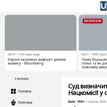
ЕКСКЛЮЗИВ
08:59
•
1764
перегляди
08:51
•
2900
пере
Європі загрожує дефіцит дизеля
Чому борщівн
взимку - Bloomberg
опіки та як ді
пояснила алер
РУБРИКИ
Суд визначит
Нацкомісії у 
Головна
Київ
•
УНН
11 серпня 2020,
Політика