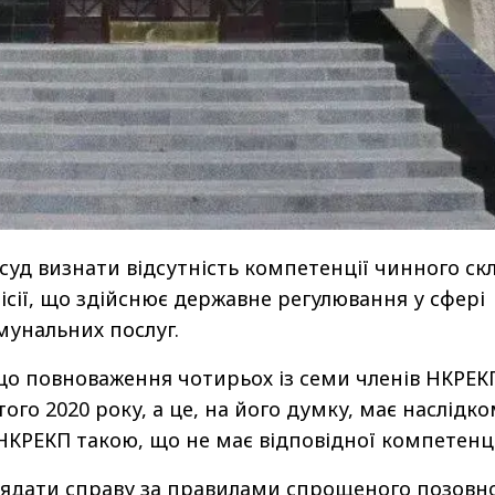
суд визнати відсутність компетенції чинного ск
ісії, що здійснює державне регулювання у сфері
мунальних послуг.
що повноваження чотирьох із семи членів НКРЕК
ого 2020 року, а це, на його думку, має наслідк
 НКРЕКП такою, що не має відповідної компетенці
лядати справу за правилами спрощеного позовн