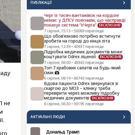
ПУБЛІКАЦІЇ
Черг із тисяч вантажівок на кордоні
немає: у ДПСУ пояснили, що насправді
показує система “єЧерга”
ЕКСКЛЮЗИВ
7 серпня, 15:13
•
56089
перегляди
Що обов’язково потрібно встигнути
зробити на городі до кінця літа
7 серпня, 12:39
•
40937
перегляди
Підробка медичних документів може
коштувати Odrex ліцензії
ЕКСКЛЮЗИВ
7 серпня, 06:00
•
48942
перегляди
Топ-7 крабових салатів на будь-який
ладу
смак
6 серпня, 08:19
•
86743
перегляди
Вдова пацієнта Odrex звернулася зі
скаргою до МОЗ – клініку треба
перевірити через можливу підробку
медичних документів
ЕКСКЛЮЗИВ
П не
6 серпня, 06:30
•
93195
перегляди
ом
АКТУАЛЬНI ЛЮДИ
ї.
Дональд Трамп
ого