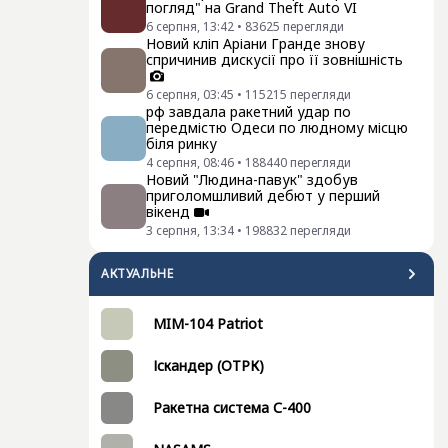
погляд" на Grand Theft Auto VI
6 серпня, 13:42
•
83625
перегляди
Новий кліп Аріани Гранде знову
спричинив дискусії про її зовнішність
6 серпня, 03:45
•
115215
перегляди
рф завдала ракетний удар по
передмістю Одеси по людному місцю
біля ринку
4 серпня, 08:46
•
188440
перегляди
Новий "Людина-павук" здобув
приголомшливий дебют у перший
вікенд
3 серпня, 13:34
•
198832
перегляди
АКТУАЛЬНЕ
MIM-104 Patriot
Іскандер (ОТРК)
Ракетна система С-400