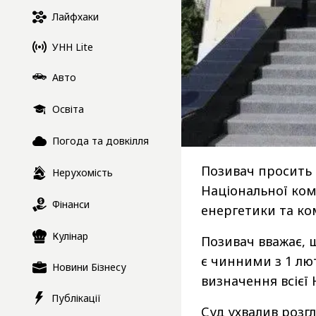
Лайфхаки
УНН Lite
Авто
Освіта
Погода та довкілля
Позивач просить 
Нерухомість
Національної ком
Фінанси
енергетики та ко
Кулінар
Позивач вважає, 
є чинними з 1 лют
Новини Бізнесу
визначення всієї
Публікації
Суд ухвалив розг