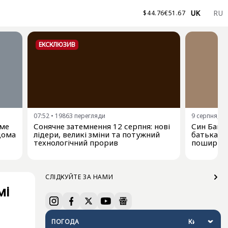
UK
RU
$
44.76
€
51.67
ЕКСКЛЮЗИВ
07:52
•
19863
перегляди
9 серпня, 06
име
Сонячне затемнення 12 серпня: нові
Син Байд
ідома
лідери, великі зміни та потужний
батька-е
технологічний прорив
поширюєт
СЛІДКУЙТЕ ЗА НАМИ
мі
ПОГОДА