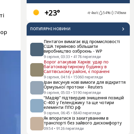
+23°
4
м/с
54
%
749
мм
ті
ПОПУЛЯРНI НОВИНИ
тор
Пентагон вимагає від промисловості
США терміново збільшити
виробництво озброєнь - WP
9 серпня, 03:33
•
4178
перегляди
Ворог атакував Харків: удар по
багатоквартирному будинку в
Салтівському районі, є поранені
9 серпня, 04:16
•
15060
перегляди
Іран висунув нові вимоги для відкриття
Ормузької протоки - Reuters
9 серпня, 05:03
•
5190
перегляди
“Мадяр” підтвердив знищення позицій
С-400 у Геленджику та ще чотири
елементи ППО рф
9 серпня, 06:45
•
8840
перегляди
Як впоратися із захитуванням в
транспорті без зайвого дискомфорту
09:54
•
9126
перегляди