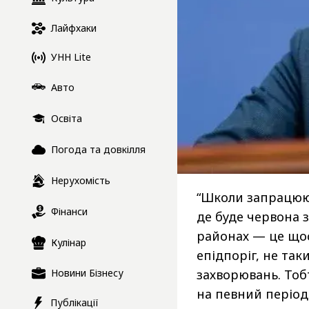
Лайфхаки
УНН Lite
Авто
Освіта
Погода та довкілля
Нерухомість
“Школи запрацюют
Фінанси
де буде червона 
районах — це щос
Кулінар
епідпоріг, не так
Новини Бізнесу
захворювань. Тоб
на певний період 
Публікації