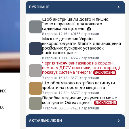
ПУБЛІКАЦІЇ
Щоб айстри цвіли довго й пишно:
"золоті правила" для кожного
садівника на щодень
8 серпня, 12:15
•
49155
перегляди
Маск не дозволив Україні
використовувати Starlink для знищення
російських пускових установок
балістичних ракет
8 серпня, 10:14
•
46622
перегляди
Черг із тисяч вантажівок на кордоні
немає: у ДПСУ пояснили, що насправді
показує система “єЧерга”
ЕКСКЛЮЗИВ
7 серпня, 15:13
•
85739
перегляди
Що обов’язково потрібно встигнути
зробити на городі до кінця літа
цих
7 серпня, 12:39
•
68773
перегляди
Підробка медичних документів може
коштувати Odrex ліцензії
ЕКСКЛЮЗИВ
их
7 серпня, 06:00
•
74251
перегляди
АКТУАЛЬНI ЛЮДИ