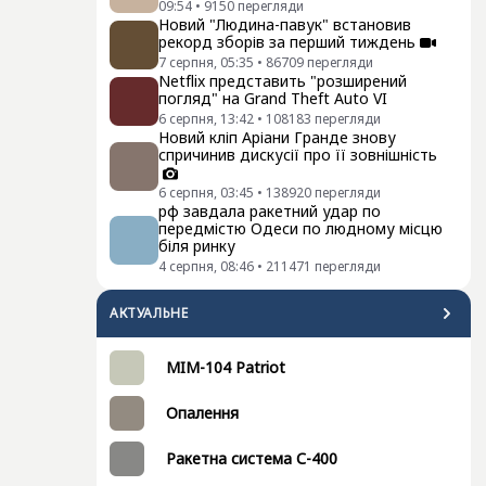
09:54
•
9150
перегляди
Новий "Людина-павук" встановив
рекорд зборів за перший тиждень
7 серпня, 05:35
•
86709
перегляди
Netflix представить "розширений
погляд" на Grand Theft Auto VI
6 серпня, 13:42
•
108183
перегляди
Новий кліп Аріани Гранде знову
спричинив дискусії про її зовнішність
6 серпня, 03:45
•
138920
перегляди
рф завдала ракетний удар по
передмістю Одеси по людному місцю
біля ринку
4 серпня, 08:46
•
211471
перегляди
АКТУАЛЬНЕ
MIM-104 Patriot
Опалення
Ракетна система С-400