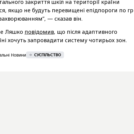
тального закриття шкіл на території країни
ся, якщо не будуть перевищені епідпороги по г
захворюванням”, — сказав він.
ше Ляшко
повідомив
, що після адаптивного
їні хочуть запровадити систему чотирьох зон.
альні Новини
СУСПІЛЬСТВО