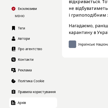
відкривається. То
не відбуватиметь
Ексклюзиви
і грипоподібним 
МЕНЮ
Нагадаємо, рані
Теги
карантину в Укра
Автори
Українські Націон
Про агентство
Контакти
Реклама
Політика Cookie
Правила користування
Архів