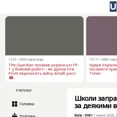
12:31
•
3836
перегляди
10:17
•
14881
пер
The Guardian показав українські FP-
Удари Україн
1 у бойовій роботі - як дрони Fire
посилити прих
Point переносять війну вглиб росії
Times
РУБРИКИ
Школи запра
за деякими 
Головна
Київ
•
УНН
17 липня 2020, 
Політика