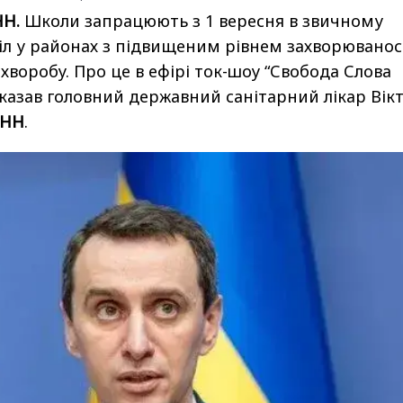
НН.
Школи запрацюють з 1 вересня в звичному
іл у районах з підвищеним рівнем захворюванос
хворобу. Про це в ефірі ток-шоу “Свобода Слова
сказав головний державний санітарний лікар Вік
УНН
.