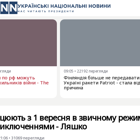
егляди
09:05
•
22192
перегляди
и по рф можуть
Фінляндія більше не передават
ильників війни - The
Україні ракети Patriot - стала в
причина
цюють з 1 вересня в звичному режи
виключеннями - Ляшко
21:06
•
31069
перегляди