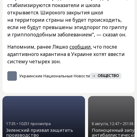
стабилизируются показатели и школа
открывается. Широкого закрытия школ
на территории страны не будет происходить,
если не будут превышены эпидпорог по гриппу
и гриппоподобным заболеванием”, — сказал он.
Напомним, ранее Ляшко
сообщил
, что после
адаптивного карантина в Украине хотят ввести
систему четырех зон.
Украинские Национальные Новости
ОБЩЕСТВО
17:35
•
10251
просмотра
8 августа, 12:47
•
25138
п
Зеленский призвал защитить
Полноценный запу
производство
антибаллистическ