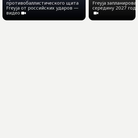
противобаллистического щита
Freyja запланирова
Freyja от российских ударов —
середину 2027 года
видео