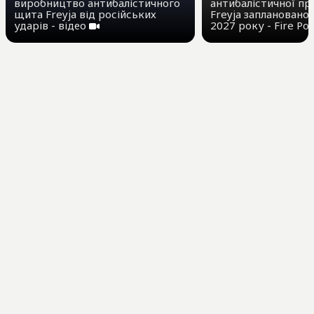
виробництво антибалістичного
антибалістичної п
щита Freyja від російських
Freyja заплановано
ударів - відео
2027 року - Fire Po