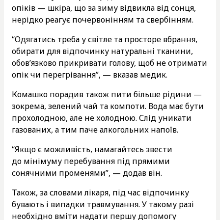
опіків — шкіра, що за зиму відвикла від сонця,
нерідко реагує почервонінням та свербінням.
“Одягатись треба у світле та просторе вбрання,
обирати для відпочинку натуральні тканини,
обов’язково прикривати голову, щоб не отримати
опік чи перегрівання”, — вказав медик.
Комашко порадив також пити більше рідини —
зокрема, зелений чай та компоти. Вода має бути
прохолодною, але не холодною. Слід уникати
газованих, а тим паче алкогольних напоїв.
“Якщо є можливість, намагайтесь звести
до мінімуму перебування під прямими
сонячними променями”, — додав він.
Також, за словами лікаря, під час відпочинку
бувають і випадки травмування. У такому разі
необхідно вміти надати першу допомогу