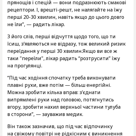
прянощів і спецій — вони подразнюють смакові
рецептори. І, врешті-решт, не налягайте на їжу
перші 20-30 хвилин, навіть якщо до цього довго
не їли”, — радить лікар.
З його слів, перші відчуття щодо того, що ти
їсиш, з’являються не відразу, тож великий ризик
переїдання у перші 30 хвилин.Якщо ви все ж
таки "переїли", лікар радить “розтрусити” їжу
на прогулянці.
“Під час ходіння спочатку треба виконувати
плавні рухи, вже потім — більш енергійні.
Можна зробити кілька вправ: з’єднати
випрямлені руки над головою, потягнутись
вгору, зробити нахил верхньої частини тулуба
в сторони”, — зауважив медик.
Він також зазначив, що під час відпочинку
на свіжому повітрі не рідкісним є виникнення