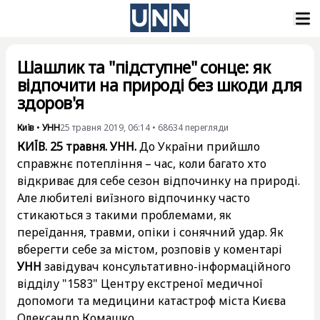
Шашлик та "підступне" сонце: як
відпочити на природі без шкоди для
здоров'я
Київ
•
УНН
25 травня 2019, 06:14
•
68634
перегляди
КИЇВ. 25 травня. УНН.
До України прийшло
справжнє потепління – час, коли багато хто
відкриває для себе сезон відпочинку на природі.
Але любителі виїзного відпочинку часто
стикаються з такими проблемами, як
переїдання, травми, опіки і сонячний удар. Як
вберегти себе за містом, розповів у коментарі
УНН
завідувач консультативно-інформаційного
відділу "1583" Центру екстреної медичної
допомоги та медицини катастроф міста Києва
Олександр Комашко.