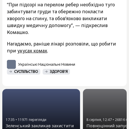
“При підозрі на перелом ребер необхідно туго
забинтувати груди та обережно покласти
хворого на спину, та обов’язково викликати
швидку медичну допомогу”, — підкреслив
Комашко.
Нагадаємо, раніше лікарі розповіли, що робити
при
укусах комах
.
Українські Національні Новини
СУСПІЛЬСТВО
ЗДОРОВ'Я
17:35
•
11971
перегляди
8 серпня, 12:47
•
26816
п
Зеленський закликав захистити
Повноцінний запус