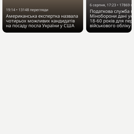
6 серпня, 17:23
•
17869
п
19:14
•
13148
перегляди
Податкова служба п
Американська експертка назвала
Міноборони дані укр
чотирьох можливих кандидатів
18-60 років для пер
на посаду посла України у США
військового обліку