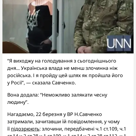
“Я виходжу на голодування з сьогоднішнього
дня... Українська влада не менш злочинна ніж
російська. І я пройду цей шлях як пройшла його
у Росії”, — сказала Савченко.
Вона додала: “Неможливо залякати чесну
людину”.
Нагадаємо, 22 березня у ВР Н.Савченко
затримали, зачитавши їй повідомлення, у чому
її
підозрюють
: злочини, передбачені ч.1 ст.109, ч.1
ст.14 ч.2 ст.28 ч.1 ст.109, ч.1 ст.14 ч.2 ст.28 ст.112, ч.1