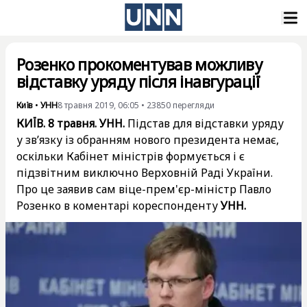
Розенко прокоментував можливу
відставку уряду після інавгурації
Київ
•
УНН
8 травня 2019, 06:05
•
23850
перегляди
КИЇВ. 8 травня. УНН.
Підстав для відставки уряду
у зв’язку із обранням нового президента немає,
оскільки Кабінет міністрів формується і є
підзвітним виключно Верховній Раді України.
Про це заявив сам віце-прем'єр-міністр Павло
Розенко в коментарі кореспонденту
УНН.