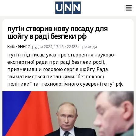
путін створив нову посаду для
шойгу в раді безпеки рф
Київ
•
УНН
27 грудня 2024, 17:16
•
22488
перегляди
путін підписав указ про створення науково-
експертної ради при раді безпеки росії,
призначивши головою сергія шойгу. Рада
займатиметься питаннями "безпекової
політики" та "технологічного суверенітету" рф.