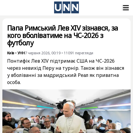
Папа Римський Лев XIV зізнався, за
кого вболіватиме на ЧС-2026 з
футболу
Київ
•
УНН
7 червня 2026, 00:19
•
11091
перегляди
Понтифік Лев XIV підтримає США на ЧС-2026
через невихід Перу на турнір. Також він зізнався
у вболіванні за мадридський Реал як приватна
особа.