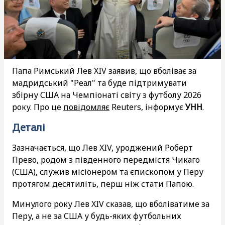
Папа Римський Лев XIV заявив, що вболіває за
мадридський "Реал" та буде підтримувати
збірну США на Чемпіонаті світу з футболу 2026
року. Про це
повідомляє
Reuters, інформує
УНН
.
Деталі
Зазначається, що Лев XIV, уроджений Роберт
Прево, родом з південного передмістя Чикаго
(США), служив місіонером та єпископом у Перу
протягом десятиліть, перш ніж стати Папою.
Минулого року Лев XIV сказав, що вболіватиме за
Перу, а не за США у будь-яких футбольних