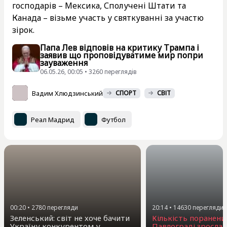
господарів – Мексика, Сполучені Штати та
Канада – візьме участь у святкуванні за участю
зірок.
Папа Лев відповів на критику Трампа і
заявив що проповідуватиме мир попри
зауваження
06.05.26, 00:05 • 3260 переглядiв
Вадим Хлюдзинський
СПОРТ
СВІТ
Реал Мадрид
Футбол
00:20
•
2780
перегляди
20:14
•
14630
перегляди
Зеленський: світ не хоче бачити
Кількість поранени
Україну конкурентом у
Павлограді зросла 