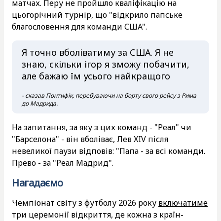
матчах. Перу не пройшло кваліфікацію на
цьогорічний турнір, що "відкрило папське
благословення для команди США".
Я точно вболіватиму за США. Я не
знаю, скільки ігор я зможу побачити,
але бажаю їм усього найкращого
- сказав Понтифік, перебуваючи на борту свого рейсу з Рима
до Мадрида.
На запитання, за яку з цих команд - "Реал" чи
"Барселона" - він вболіває, Лев XIV після
невеликої паузи відповів: "Папа - за всі команди.
Прево - за "Реал Мадрид".
Нагадаємо
Чемпіонат світу з футболу 2026 року
включатиме
три церемонії відкриття, де кожна з країн-