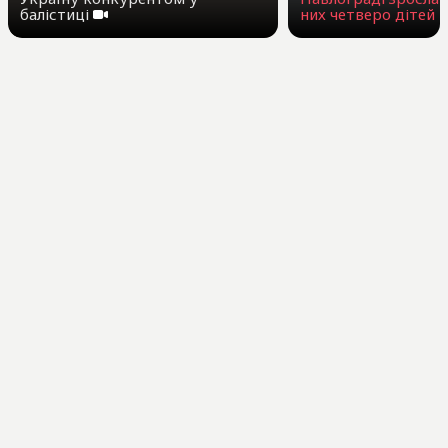
балістиці
них четверо дітей