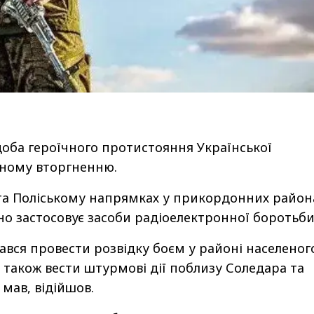
доба героїчного протистояння Української
нному вторгненню.
та Поліському напрямках у прикордонних район
о застосовує засоби радіоелектронної боротьби
вся провести розвідку боєм у районі населеног
а також вести штурмові дії поблизу Соледара та
 мав, відійшов.