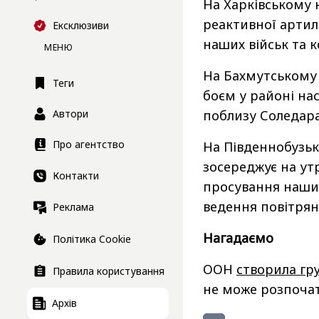
На Харківському 
реактивної артиле
Ексклюзиви
наших військ та 
МЕНЮ
На Бахмутському
Теги
боєм у районі нас
Автори
поблизу Соледара 
Про агентство
На Південнобузьк
зосереджує на ут
Контакти
просування наших
ведення повітрян
Реклама
Нагадаємо
Політика Cookie
ООН
створила гр
Правила користування
не може розпочат
Архів