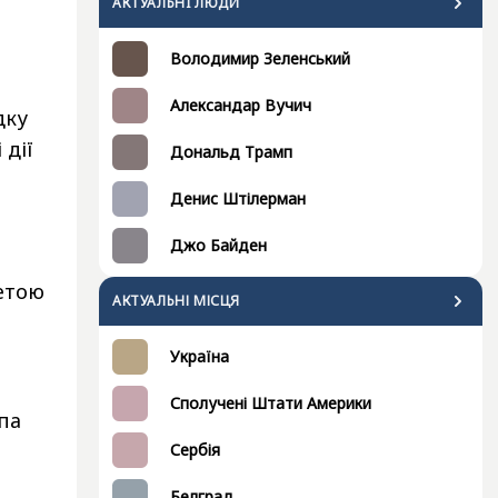
АКТУАЛЬНI ЛЮДИ
Володимир Зеленський
Александар Вучич
дку
 дії
Дональд Трамп
Денис Штілерман
Джо Байден
метою
АКТУАЛЬНІ МІСЦЯ
Україна
Сполучені Штати Америки
упа
Сербія
Белград