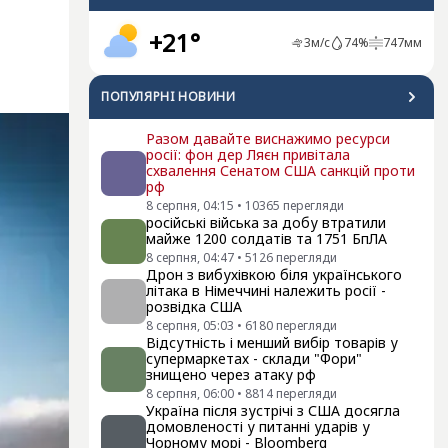
+21°
3
м/с
74
%
747
мм
ПОПУЛЯРНI НОВИНИ
Разом давайте виснажимо ресурси
росії: фон дер Ляєн привітала
схвалення Сенатом США санкцій проти
рф
8 серпня, 04:15
•
10365
перегляди
російські війська за добу втратили
майже 1200 солдатів та 1751 БпЛА
8 серпня, 04:47
•
5126
перегляди
Дрон з вибухівкою біля українського
літака в Німеччині належить росії -
розвідка США
8 серпня, 05:03
•
6180
перегляди
Відсутність і менший вибір товарів у
супермаркетах - склади "Фори"
знищено через атаку рф
8 серпня, 06:00
•
8814
перегляди
Україна після зустрічі з США досягла
домовленості у питанні ударів у
Чорному морі - Bloomberg