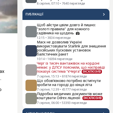
8 серпня, 07:10
•
7640
перегляди
ПУБЛІКАЦІЇ
Щоб айстри цвіли довго й пишно:
"золоті правила" для кожного
садівника на щодень
12:15
•
3834
перегляди
Маск не дозволив Україні
використовувати Starlink для знищення
російських пускових установок
балістичних ракет
10:14
•
16094
перегляди
Черг із тисяч вантажівок на кордоні
немає: у ДПСУ пояснили, що насправді
ах
показує система “єЧерга”
ЕКСКЛЮЗИВ
7 серпня, 15:13
•
61874
перегляди
.
Що обов’язково потрібно встигнути
зробити на городі до кінця літа
о
7 серпня, 12:39
•
45777
перегляди
Підробка медичних документів може
коштувати Odrex ліцензії
ЕКСКЛЮЗИВ
7 серпня, 06:00
•
53393
перегляди