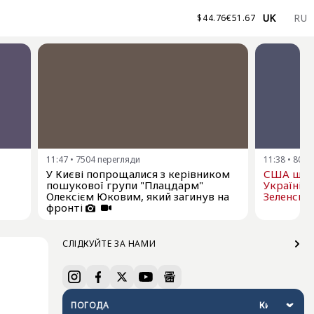
UK
RU
$
44.76
€
51.67
11:47
•
7504
перегляди
11:38
•
8058
У Києві попрощалися з керівником
США щом
пошукової групи "Плацдарм"
Україні р
Олексієм Юковим, який загинув на
Зеленськ
фронті
СЛІДКУЙТЕ ЗА НАМИ
ПОГОДА