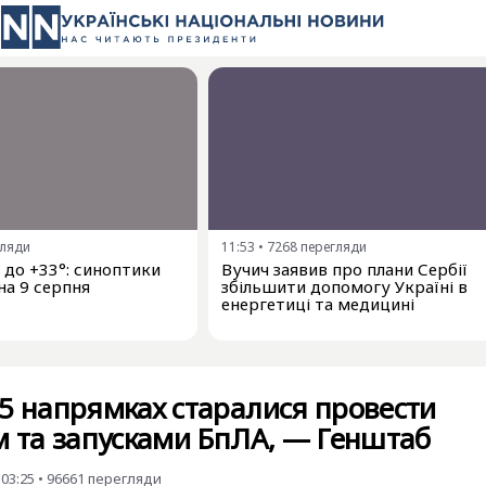
гляди
11:53
•
7268
перегляди
і до +33°: синоптики
Вучич заявив про плани Сербії
на 9 серпня
збільшити допомогу Україні в
енергетиці та медицині
5 напрямках старалися провести
м та запусками БпЛА, — Генштаб
 03:25
•
96661
перегляди