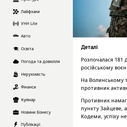
Лайфхаки
УНН Lite
Авто
Деталі
Освіта
Розпочалася 181 
Погода та довкілля
російському воє
Нерухомість
На Волинському 
Фінанси
противник активн
Кулінар
Противник намага
пункту Зайцеве, 
Новини Бізнесу
Кодеми, успіху не
Публікації