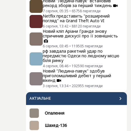
Новий "Людина-павук" встановив
рекорд зборів за перший тиждень
7 серпня, 05:35
•
65758
перегляди
Netflix представить "розширений
погляд" на Grand Theft Auto VI
6 серпня, 13:42
•
88120
перегляди
Новий кліп Аріани Гранде знову
спричинив дискусії про її зовнішність
6 серпня, 03:45
•
119505
перегляди
рф завдала ракетний удар по
передмістю Одеси по людному місцю
біля ринку
4 серпня, 08:46
•
192590
перегляди
Новий "Людина-павук" здобув
приголомшливий дебют у перший
вікенд
3 серпня, 13:34
•
202955
перегляди
АКТУАЛЬНЕ
Опалення
Шахед-136