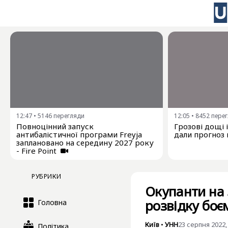
12:47
•
5146
перегляди
12:05
•
8452
пере
Повноцінний запуск
Грозові дощі 
антибалістичної програми Freyja
дали прогноз 
заплановано на середину 2027 року
- Fire Point
РУБРИКИ
Окупанти на 
розвідку боє
Головна
Київ
•
УНН
23 серпня 2022,
Політика