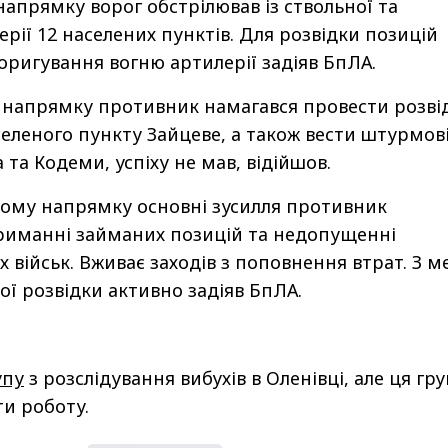
напрямку ворог обстрілював із ствольної та
рії 12 населених пунктів. Для розвідки позицій
коригування вогню артилерії задіяв БпЛА.
 напрямку противник намагався провести розві
еленого пункту Зайцеве, а також вести штурмові
та Кодеми, успіху не мав, відійшов.
ому напрямку основні зусилля противник
риманні займаних позицій та недопущенні
 військ. Вживає заходів з поповнення втрат. З 
ої розвідки активно задіяв БпЛА.
упу
з розслідування вибухів в Оленівці, але ця гр
и роботу.