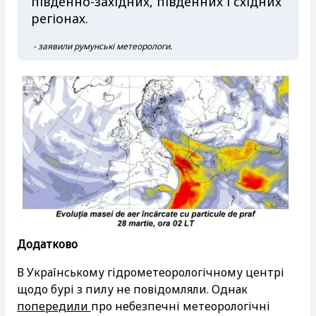
південно-західних, південних і східних
регіонах.
- заявили румунські метеорологи.
Додатково
В Українському гідрометеорологічному центрі
щодо бурі з пилу не повідомляли. Однак
попередили
про небезпечні метеорологічні