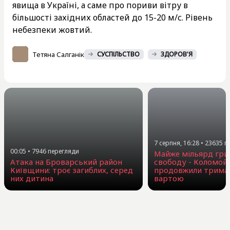
явища в Україні, а саме про пориви вітру в
більшості західних областей до 15-20 м/с. Рівень
небезпеки жовтий.
Тетяна Салганік
СУСПІЛЬСТВО
ЗДОРОВ'Я
7 серпня, 16:28
•
23635
п
00:05
•
7946
перегляди
Майже мільярд гри
Атака на Броварський район
свободу - Коломой
Київщини: троє загиблих, серед
продовжили триман
них дитина
вартою