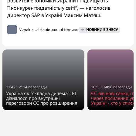
розвиток економіки України і підвищують
її конкурентоздатність у світі”, — наголосив
директор SAP в Україні Максим Матяш.
Українські Національні Новини
НОВИНИ БІЗНЕСУ
11:42
•
2114
перегляди
10:55
•
6896
перегляди
Україна як "складна дилема": FT
ЄС вів нові санкції п
дізналося про внутрішні
через посилення уда
переговори ЄС про розширення
Україні - хто у списк