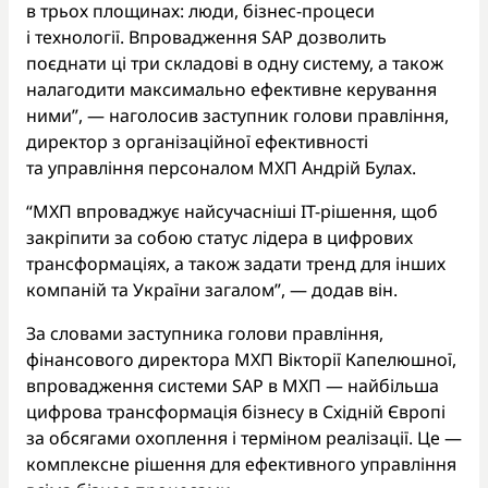
в трьох площинах: люди, бізнес-процеси
і технології. Впровадження SAP дозволить
поєднати ці три складові в одну систему, а також
налагодити максимально ефективне керування
ними”, — наголосив заступник голови правління,
директор з організаційної ефективності
та управління персоналом МХП Андрій Булах.
“МХП впроваджує найсучасніші IT-рішення, щоб
закріпити за собою статус лідера в цифрових
трансформаціях, а також задати тренд для інших
компаній та України загалом”, — додав він.
За словами заступника голови правління,
фінансового директора МХП Вікторії Капелюшної,
впровадження системи SAP в МХП — найбільша
цифрова трансформація бізнесу в Східній Європі
за обсягами охоплення і терміном реалізації. Це —
комплексне рішення для ефективного управління