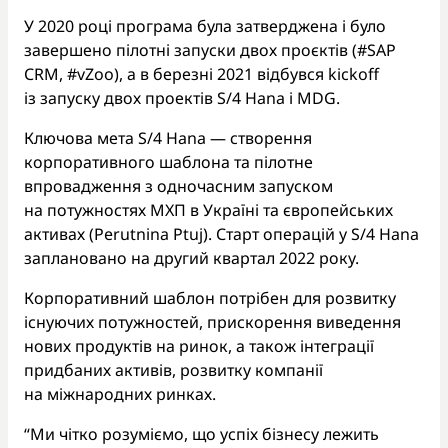
У 2020 році програма була затверджена і було
завершено пілотні запуски двох проєктів (#SAP
CRM, #vZoo), а в березні 2021 відбувся kickoff
із запуску двох проектів S/4 Hana і MDG.
Ключова мета S/4 Hana — створення
корпоративного шаблона та пілотне
впровадження з одночасним запуском
на потужностях МХП в Україні та європейських
активах (Perutnina Ptuj). Старт операцій у S/4 Hana
заплановано на другий квартал 2022 року.
Корпоративний шаблон потрібен для розвитку
існуючих потужностей, прискорення виведення
нових продуктів на ринок, а також інтеграції
придбаних активів, розвитку компанії
на міжнародних ринках.
“Ми чітко розуміємо, що успіх бізнесу лежить