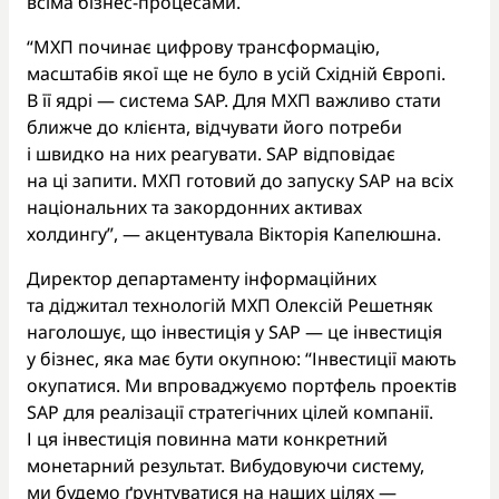
всіма бізнес-процесами.
“МХП починає цифрову трансформацію,
масштабів якої ще не було в усій Східній Європі.
В її ядрі — система SAP. Для МХП важливо стати
ближче до клієнта, відчувати його потреби
і швидко на них реагувати. SAP відповідає
на ці запити. МХП готовий до запуску SAP на всіх
національних та закордонних активах
холдингу”, — акцентувала Вікторія Капелюшна.
Директор департаменту інформаційних
та діджитал технологій МХП Олексій Решетняк
наголошує, що інвестиція у SAP — це інвестиція
у бізнес, яка має бути окупною: “Інвестиції мають
окупатися. Ми впроваджуємо портфель проектів
SAP для реалізації стратегічних цілей компанії.
І ця інвестиція повинна мати конкретний
монетарний результат. Вибудовуючи систему,
ми будемо ґрунтуватися на наших цілях —