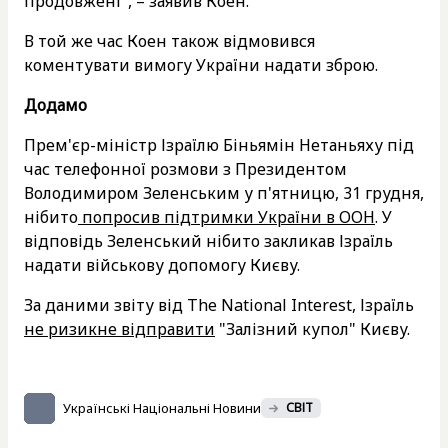
продовжені", – заявив Коен.
В той же час Коен також відмовився
коментувати вимогу України надати зброю.
Додамо
Прем'єр-міністр Ізраїлю Біньямін Нетаньяху під
час телефонної розмови з Президентом
Володимиром Зеленським у п'ятницю, 31 грудня,
нібито
попросив підтримки України в ООН
. У
відповідь Зеленський нібито закликав Ізраїль
надати військову допомогу Києву.
За даними звіту від The National Interest, Ізраїль
не ризикне відправити
"Залізний купол" Києву.
Українські Національні Новини
СВІТ