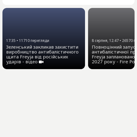
17:35
•
11710
перегляди
8 серпня, 12:47
•
26570
п
Зеленський закликав захистити
Повноцінний запус
виробництво антибалістичного
антибалістичної п
щита Freyja від російських
Freyja заплановано
ударів - відео
2027 року - Fire Po