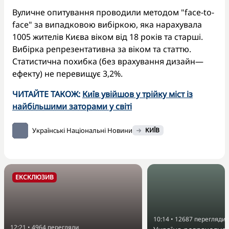
Вуличне опитування проводили методом "face-to-
face" за випадковою вибіркою, яка нарахувала
1005 жителів Києва віком від 18 років та старші.
Вибірка репрезентативна за віком та статтю.
Статистична похибка (без врахування дизайн—
ефекту) не перевищує 3,2%.
ЧИТАЙТЕ ТАКОЖ:
Київ увійшов у трійку міст із
найбільшими заторами у світі
Українські Національні Новини
КИЇВ
ЕКСКЛЮЗИВ
10:14
•
12687
перегляди
12:21
•
4964
перегляди