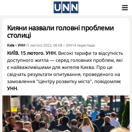
Кияни назвали головні проблеми
столиці
Київ
•
УНН
15 лютого 2022, 06:08
•
39414
перегляди
КИЇВ. 15 лютого. УНН.
Високі тарифи та відсутність
доступного житла — серед головних проблем, які
є найважливішими для жителів Києва. Про це
свідчать результати опитування, проведеного на
замовлення "Центру розвитку міста", повідомляє
УНН
.