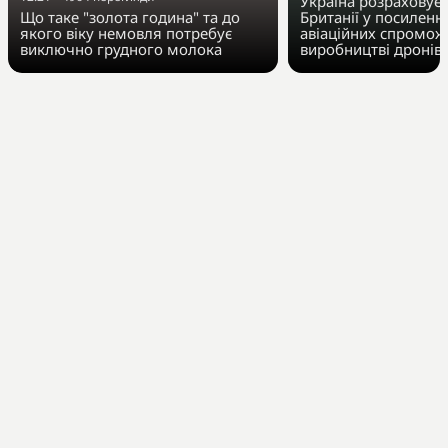
Україна розраховує
Що таке "золота година" та до
Британії у посиленн
якого віку немовля потребує
авіаційних спромож
виключно грудного молока
виробництві дронів