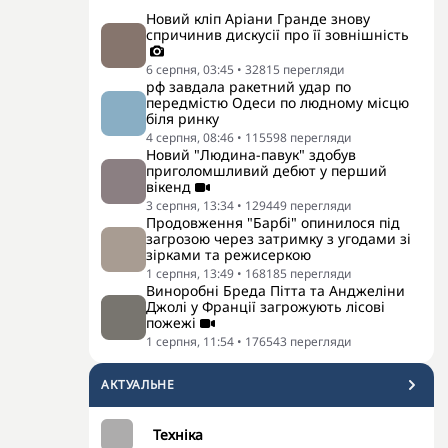
Новий кліп Аріани Гранде знову
спричинив дискусії про її зовнішність
6 серпня, 03:45
•
32815
перегляди
рф завдала ракетний удар по
передмістю Одеси по людному місцю
біля ринку
4 серпня, 08:46
•
115598
перегляди
Новий "Людина-павук" здобув
приголомшливий дебют у перший
вікенд
3 серпня, 13:34
•
129449
перегляди
Продовження "Барбі" опинилося під
загрозою через затримку з угодами зі
зірками та режисеркою
1 серпня, 13:49
•
168185
перегляди
Виноробні Бреда Пітта та Анджеліни
Джолі у Франції загрожують лісові
пожежі
1 серпня, 11:54
•
176543
перегляди
АКТУАЛЬНЕ
Техніка