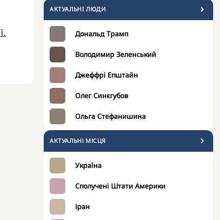
АКТУАЛЬНI ЛЮДИ
ї.
Дональд Трамп
Володимир Зеленський
Джеффрі Епштайн
Олег Синєгубов
Ольга Стефанишина
АКТУАЛЬНІ МІСЦЯ
Україна
Сполучені Штати Америки
Іран