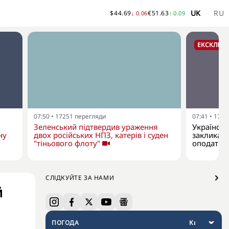
UK
RU
$
44.69
€
51.63
↓
0.06
↑
0.09
ЕКСКЛЮЗ
07:50
•
17251
перегляди
07:41
•
1791
Зеленський підтвердив ураження
Українськ
ну
двох російських НПЗ, катерів і суден
закликає 
"тіньового флоту"
оподаткув
СЛІДКУЙТЕ ЗА НАМИ
й
ПОГОДА