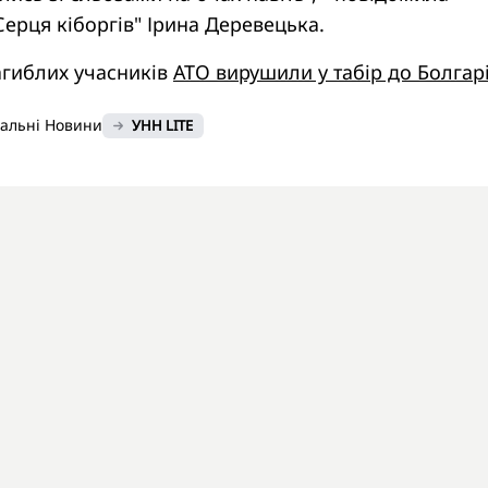
ерця кіборгів" Ірина Деревецька.
агиблих учасників
АТО вирушили у табір до Болгарі
нальні Новини
УНН LITE