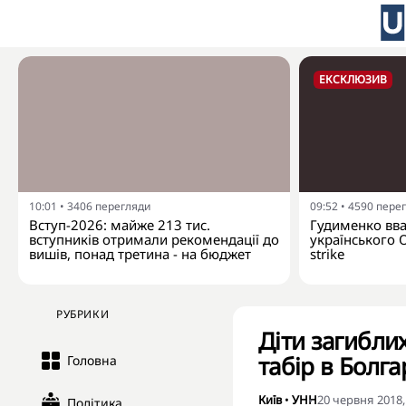
ЕКСКЛЮЗИВ
10:01
•
3406
перегляди
09:52
•
4590
пере
Вступ-2026: майже 213 тис.
Гудименко вваж
вступників отримали рекомендації до
українського 
вишів, понад третина - на бюджет
strike
РУБРИКИ
Діти загибли
табір в Болгар
Головна
Київ
•
УНН
20 червня 2018,
Політика