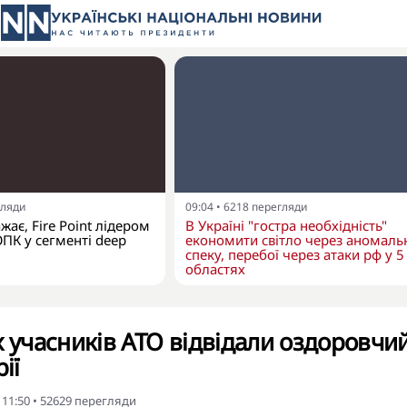
гляди
09:04
•
6218
перегляди
ає, Fire Point лідером
В Україні "гостра необхідність"
ОПК у сегменті deep
економити світло через аномаль
спеку, перебої через атаки рф у 5
областях
х учасників АТО відвідали оздоровчи
ії
 11:50
•
52629
перегляди