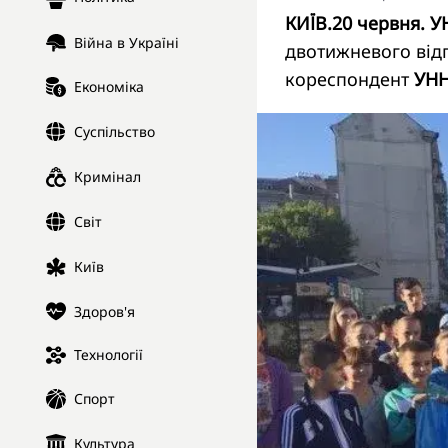
КИЇВ.20 червня. У
Війна в Україні
двотижневого відп
кореспондент
УНН
Економіка
Суспільство
Кримінал
Світ
Київ
Здоров'я
Технології
Спорт
Культура