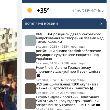
+35°
1
м/с
33
%
746
мм
ПОПУЛЯРНI НОВИНИ
ВМС США розкрили деталі секретного
випробування зі створення плазми над
Тихим океаном
6 серпня, 00:56
•
19554
перегляди
російський аналог Starlink забезпечив
регулярне супутникове покриття над
Україною
6 серпня, 01:38
•
19588
перегляди
Новий кліп Аріани Гранде знову
спричинив дискусії про її зовнішність
6 серпня, 03:45
•
32812
перегляди
ЗСУ знищили понад 1300 окупантів і
майже 60 артсистем - Генштаб
6 серпня, 04:10
•
23774
перегляди
Екскомандувач логістики Повітряних
сил отримав нову підозру - знайшли
апартаменти у Буковелі і не тільки
06:49
•
18391
перегляди