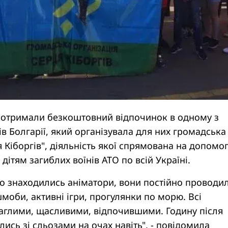
ей отримали безкоштовний відпочинок в одному з
в Болгарії, який організувала для них громадська
я Кіборгів", діяльність якої спрямована на допомо
дітям загиблих воїнів АТО по всій Україні.
но знаходились аніматори, вони постійно проводи
шмоби, активні ігри, прогулянки по морю. Всі
аглими, щасливими, відпочившими. Годину після
ись зі сльозами на очах навіть", - повідомила