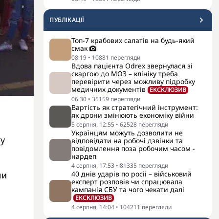
ПУБЛІКАЦІЇ
Топ-7 крабових салатів на будь-який
смак
08:19
•
10881
перегляди
Вдова пацієнта Odrex звернулася зі
скаргою до МОЗ – клініку треба
перевірити через можливу підробку
медичних документів
ЕКСКЛЮЗИВ
06:30
•
35159
перегляди
Вартість як стратегічний інструмент:
як дрони змінюють економіку війни
5 серпня, 12:55
•
62528
перегляди
Українцям можуть дозволити не
гу
відповідати на робочі дзвінки та
повідомлення поза робочим часом -
нардеп
4 серпня, 17:53
•
81335
перегляди
ли
40 днів ударів по росії – військовий
експерт розповів чи спрацювала
кампанія СБУ та чого чекати далі
ЕКСКЛЮЗИВ
4 серпня, 14:04
•
104211
перегляди