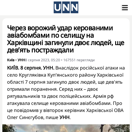
Через ворожий удар керованими
авіабомбами по селищу на
Харківщині загинули двоє людей, ще
дев’ять постраждали
Київ
•
УНН
8 серпня 2023, 05:20
•
167551
перегляди
КИЇВ. 8 серпня. УНН.
Внаслідок російської атаки на
село Кругляківка Куп’янського району Харківської
області 7 серпня загинуло двоє людей, ще дев'ять
отримали поранення. Серед них – двоє
рятувальників та двоє поліцейських. Армія рф
атакувала селище керованими авіабомбами. Про
це повідомив у вівторок керівник Харківської ОВА
Олег Синєгубов, пише
УНН
.