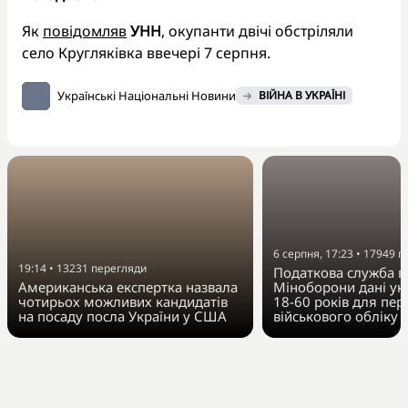
Як
повідомляв
УНН
, окупанти двічі обстріляли
село Кругляківка ввечері 7 серпня.
Українські Національні Новини
ВІЙНА В УКРАЇНІ
6 серпня, 17:23
•
17949
п
19:14
•
13231
перегляди
Податкова служба п
Американська експертка назвала
Міноборони дані укр
чотирьох можливих кандидатів
18-60 років для пер
на посаду посла України у США
військового обліку