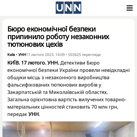
Бюро економічної безпеки
припинило роботу незаконних
тютюнових цехів
Київ
•
УНН
17 лютого 2023, 14:09
•
503425
перегляди
КИЇВ. 17 лютого. УНН.
Детективи Бюро
економічної безпеки України
провели невідкладні
обшуки
місць з незаконного виробництва
фальсифікованих тютюнових виробів у
Закарпатській та Миколаївській областях.
Загальна орієнтовна вартість вилучених товарно-
матеріальних цінностей становить 70 млн грн,
передає
УНН
.