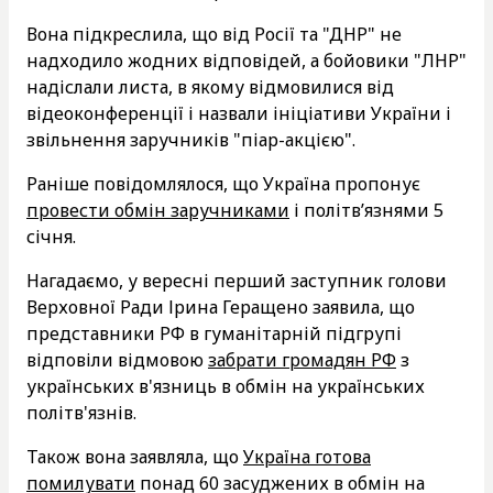
Вона підкреслила, що від Росії та "ДНР" не
надходило жодних відповідей, а бойовики "ЛНР"
надіслали листа, в якому відмовилися від
відеоконференції і назвали ініціативи України і
звільнення заручників "піар-акцією".
Раніше повідомлялося, що Україна пропонує
провести обмін заручниками
і політв’язнями 5
січня.
Нагадаємо, у вересні перший заступник голови
Верховної Ради Ірина Геращено заявила, що
представники РФ в гуманітарній підгрупі
відповіли відмовою
забрати громадян РФ
з
українських в'язниць в обмін на українських
політв'язнів.
Також вона заявляла, що
Україна готова
помилувати
понад 60 засуджених в обмін на