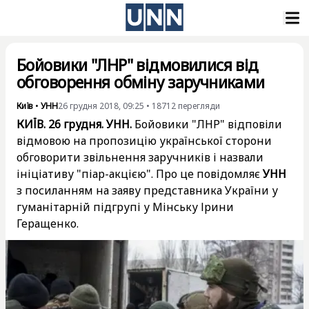
Бойовики "ЛНР" відмовилися від
обговорення обміну заручниками
Київ
•
УНН
26 грудня 2018, 09:25
•
18712
перегляди
КИЇВ. 26 грудня. УНН.
Бойовики "ЛНР" відповіли
відмовою на пропозицію української сторони
обговорити звільнення заручників і назвали
ініціативу "піар-акцією". Про це повідомляє
УНН
з посиланням на заяву представника України у
гуманітарній підгрупі у Мінську
Ірини
Геращенко
.