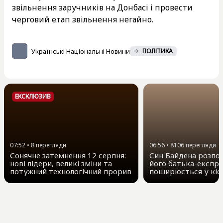
звільнення заручників на Донбасі і провести
черговий етап звільнення негайно.
Українські Національні Новини
ПОЛІТИКА
ЕКСКЛЮЗИВ
07:52
•
8
перегляди
06:56
•
8106
перегляди
Сонячне затемнення 12 серпня:
Син Байдена розпов
нові лідери, великі зміни та
його батька-експр
потужний технологічний прорив
поширюється у кіс