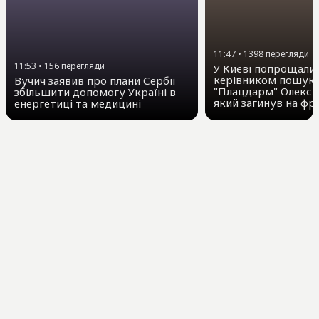
11:47
•
1398
перегляди
11:53
•
156
перегляди
У Києві попрощалис
керівником пошуко
Вучич заявив про плани Сербії
"Плацдарм" Олексі
збільшити допомогу Україні в
який загинув на фр
енергетиці та медицині