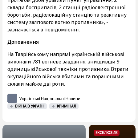
протягом доби уразили пункт управління, 2
склади боєприпасів, 2 станції радіоелектронної
боротьби, радіолокаційну станцію та реактивну
систему залпового вогню противника», -
зазначається в повідомленні.
Доповнення
На Таврійському напрямі українській військові
виконали 781 вогневе завдання
, знищивши 9
одиниць військової техніки противника. Втрати
окупаційного війська вбитими та пораненими
склали майже дві роти.
Українські Національні Новини
ВІЙНА В УКРАЇНІ
КРИМІНАЛ
ЕКСКЛЮЗИВ