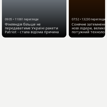
09:05
•
11061
перегляди
07:52
•
13230
перегляди
Фінляндія більше не
Сонячне затемнення
передаватиме Україні ракети
нові лідери, великі 
Patriot - стала відома причина
потужний технолог