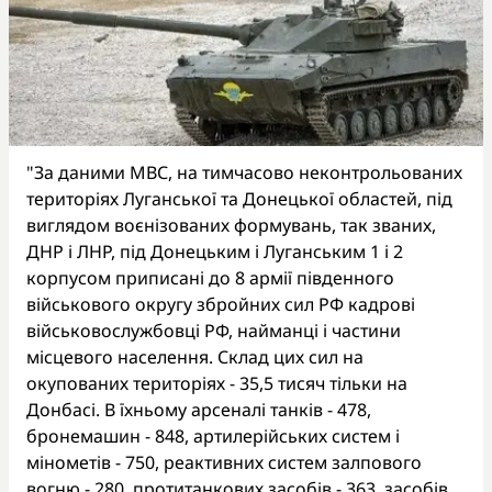
"За даними МВС, на тимчасово неконтрольованих
територіях Луганської та Донецької областей, під
виглядом воєнізованих формувань, так званих,
ДНР і ЛНР, під Донецьким і Луганським 1 і 2
корпусом приписані до 8 армії південного
військового округу збройних сил РФ кадрові
військовослужбовці РФ, найманці і частини
місцевого населення. Склад цих сил на
окупованих територіях - 35,5 тисяч тільки на
Донбасі. В їхньому арсеналі танків - 478,
бронемашин - 848, артилерійських систем і
мінометів - 750, реактивних систем залпового
вогню - 280, протитанкових засобів - 363, засобів