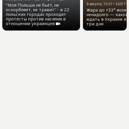
9 августа, 15:37
•
32017
п
"Моя Польша не бьёт, не
оскорбляет, не травит" - в 22
Жара до +33° возв
польских городах проходят
ненадолго — какой
протесты против насилия в
ждать в Украине в
отношении украинцев
три дня