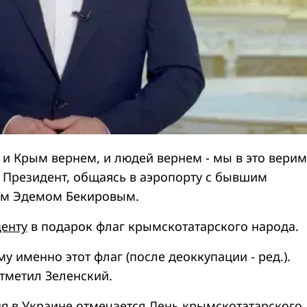
 и Крым вернем, и людей вернем - мы в это верим
л Президент, общаясь в аэропорту с бывшим
м Эдемом Бекировым.
енту
в подарок флаг крымскотатарского народа.
 именно этот флаг (после деоккупации - ред.).
отметил Зеленский.
я в Украине отмечается
День крымскотатарского