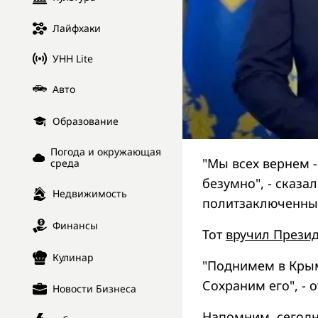
Лайфхаки
УНН Lite
Авто
Образование
Погода и окружающая
"Мы всех вернем -
среда
безумно", - сказа
Недвижимость
политзаключенны
Финансы
Тот
вручил Презид
Кулинар
"Поднимем в Крыму
Сохраним его", - 
Новости Бизнеса
Напомним, сегодн