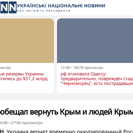
смотра
12:48
•
18678
просмотра
е резервы Украины
рф атаковала Одессу:
тились до $51,2 млрд
предварительно, повреждён ста
"Черноморец", есть пострадавши
ообещал вернуть Крым и людей Кры
6:08
•
27160
просмотра
Н.
Украина вернет временно оккупированный Рос