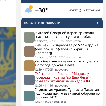
+30°
4
м/с
55
%
745
мм
ПОПУЛЯРНЫЕ НОВОСТИ
Жителей Северной Кореи призвали
спасаться от жары супом из собак
7 августа, 06:50
•
5268
просмотра
Ким Чен Ын заработал до $22 млрд на
фоне войны рф против Украины -
Bloomberg
7 августа, 08:59
•
6530
просмотра
Что обязательно нужно успеть сделать
в огороде до конца лета
12:39
•
17205
просмотра
ГУР заявило о "параде" Magura у
побережья Крыма "ко Дню Ялты" -
показали эксклюзивные кадры
13:26
•
11146
просмотра
Саудовская Аравия, Турция и Пакистан
подписали пакт о взаимной обороне по
образцу НАТО
13:37
•
4696
просмотра