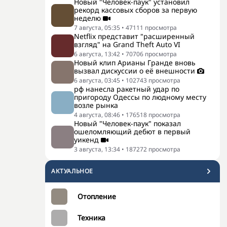
Новый "Человек-паук" установил
рекорд кассовых сборов за первую
неделю
7 августа, 05:35
•
47111
просмотра
Netflix представит "расширенный
взгляд" на Grand Theft Auto VI
6 августа, 13:42
•
70706
просмотра
Новый клип Арианы Гранде вновь
вызвал дискуссии о её внешности
6 августа, 03:45
•
102743
просмотра
рф нанесла ракетный удар по
пригороду Одессы по людному месту
возле рынка
4 августа, 08:46
•
176518
просмотра
Новый "Человек-паук" показал
ошеломляющий дебют в первый
уикенд
3 августа, 13:34
•
187272
просмотра
АКТУАЛЬНОЕ
Отопление
Техника