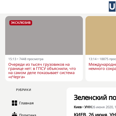
ЭКСКЛЮЗИВ
15:13
•
7448
просмотра
13:14
•
18875
про
Очереди из тысяч грузовиков на
Международны
границе нет: в ГПСУ объяснили, что
немного сокра
на самом деле показывает система
«єЧерга»
РУБРИКИ
Зеленский п
Главная
Киев
•
УНН
26 июня 2020, 1
КИЕВ. 26 июня. УН
Политика