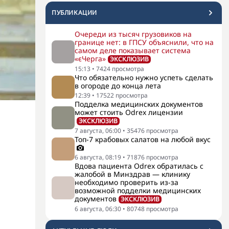
ПУБЛИКАЦИИ
Очереди из тысяч грузовиков на
границе нет: в ГПСУ объяснили, что на
самом деле показывает система
«єЧерга»
ЭКСКЛЮЗИВ
15:13
•
7424
просмотра
Что обязательно нужно успеть сделать
в огороде до конца лета
12:39
•
17522
просмотра
Подделка медицинских документов
может стоить Odrex лицензии
ЭКСКЛЮЗИВ
7 августа, 06:00
•
35476
просмотра
Топ-7 крабовых салатов на любой вкус
6 августа, 08:19
•
71876
просмотра
Вдова пациента Odrex обратилась с
жалобой в Минздрав — клинику
необходимо проверить из-за
возможной подделки медицинских
документов
ЭКСКЛЮЗИВ
6 августа, 06:30
•
80748
просмотра