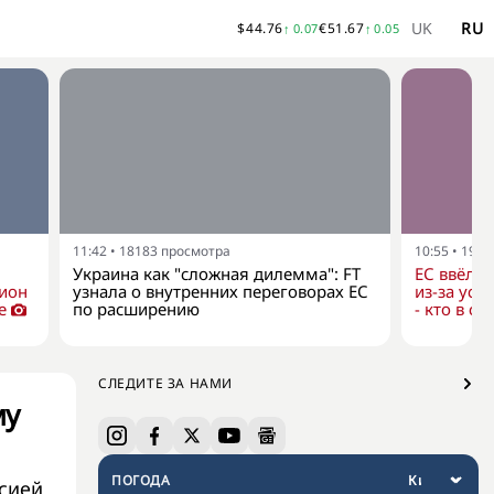
UK
RU
$
44.76
€
51.67
↑
0.07
↑
0.05
11:42
•
18183
просмотра
10:55
•
1920
Украина как "сложная дилемма": FT
ЕС ввёл н
дион
узнала о внутренних переговорах ЕС
из-за уси
е
по расширению
- кто в сп
СЛЕДИТЕ ЗА НАМИ
му
ПОГОДА
сией