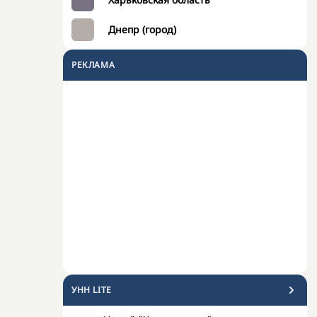
Днепр (город)
РЕКЛАМА
УНН LITE