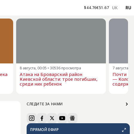
UK
RU
$
44.76
€
51.67
8 августа, 00:05
•
30536
просмотра
7 августа, 1
века
Атака на Броварский район
Почти ми
Киевской области: трое погибших,
— Колом
среди них ребенок
содержан
СЛЕДИТЕ ЗА НАМИ
ПРЯМОЙ ЕФИР