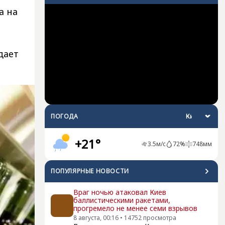
а на
дает
ПОГОДА
+21°
3.5
м/с
72
%
748
мм
ПОПУЛЯРНЫЕ НОВОСТИ
Враг ночью атаковал Киев
баллистическими ракетами,
прогремело не менее семи взрывов
8 августа, 00:16
•
14752
просмотра