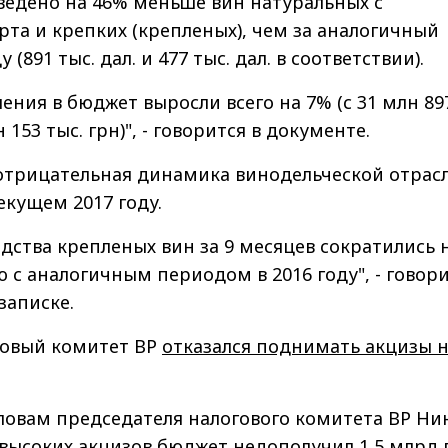
ведено на 46% меньше вин натуральных с
та и крепких (крепленых), чем за аналогичный
 (891 тыс. дал. и 477 тыс. дал. в соответствии).
ения в бюджет выросли всего на 7% (с 31 млн 89
 153 тыс. грн)", - говорится в документе.
 отрицательная динамика винодельческой отрас
екущем 2017 году.
ства крепленых вин за 9 месяцев сократились 
 с аналогичным периодом в 2016 году", - говор
записке.
овый комитет ВР
отказался поднимать акцизы 
словам председателя налогового комитета ВР Ни
 высоких акцизов бюджет недополучил
1,5 млрд 