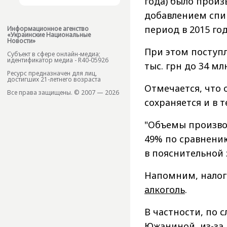
года) было произ
добавлением спир
период в 2015 году
Информационное агенство
«Украинские Национальные
Новости»
При этом поступл
Субъект в сфере онлайн-медиа;
идентификатор медиа - R40-05926
тыс. грн до 34 млн
Ресурс предназначен для лиц,
достигших 21-летнего возраста
Отмечается, что
Все права защищены. © 2007 — 2026
сохраняется и в т
"Объемы производ
49% по сравнению
в пояснительной 
Напомним, налог
алкоголь
.
В частности, по 
Южаниной,
из-за