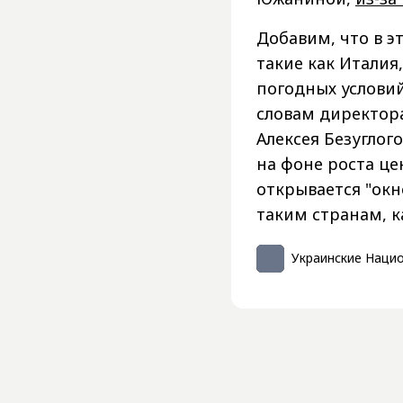
Добавим, что в э
такие как Италия
погодных услови
словам директора
Алексея Безуглого
на фоне роста це
открывается "ок
таким странам, к
Украинские Наци