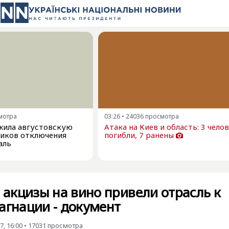
мотра
03:26
•
24036
просмотра
жила августовскую
Атака на Киев и область: 3 чело
фиков отключения
погибли, 7 ранены
аль
акцизы на вино привели отрасль к
агнации - документ
, 16:00
•
17031
просмотра