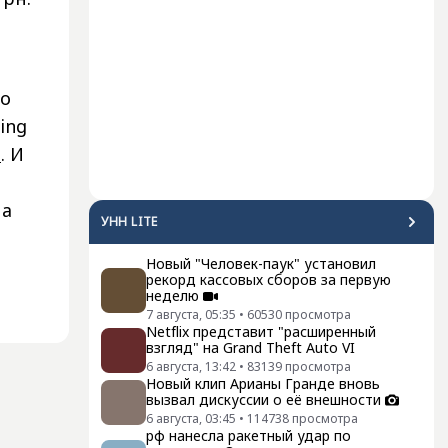
По
ing
а
. И
на
УНН LITE
Новый "Человек-паук" установил
рекорд кассовых сборов за первую
неделю
7 августа, 05:35
•
60530
просмотра
Netflix представит "расширенный
взгляд" на Grand Theft Auto VI
6 августа, 13:42
•
83139
просмотра
Новый клип Арианы Гранде вновь
вызвал дискуссии о её внешности
6 августа, 03:45
•
114738
просмотра
рф нанесла ракетный удар по