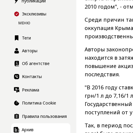
публикации
2010 годом", - от
Эксклюзивы
Среди причин так
МЕНЮ
оккупация Крыма
производственны
Теги
Авторы законопро
Авторы
находится в затя
Об агентстве
повышение акциз
последствия.
Контакты
"В 2016 году став
Реклама
грн/1 л до 7,16/1
Политика Cookie
Государственный
поступлений от у
Правила пользования
Так, в период по
Архив