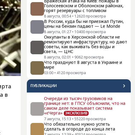
Вражеская атака на Киев: пожары в
Голосеевском и Оболонском районах,
горят резервуары с топливом
8 августа, 00:54
•
12620
просмотра
В России, куда бы ни приезжал Путин,
цены на бензин падают — Le Monde
8 августа, 01:27
•
10400
просмотра
Оккупанты в Херсонской области не
ремонтируют инфраструктуру, но дают
советы, как выживать без воды и
света, — ЦНС
8 августа, 02:01
•
9062
просмотра
Что празднуют 8 августа в Украине и
мире
03:00
•
4120
просмотра
ирта
ПУБЛИКАЦИИ
а в
Очереди из тысяч грузовиков на
границе нет: в ГПСУ объяснили, что на
самом деле показывает система
«єЧерга»
ЭКСКЛЮЗИВ
7 августа, 15:13
•
55220
просмотра
Что обязательно нужно успеть
сделать в огороде до конца лета
с
7 августа, 12:39
•
40324
просмотра