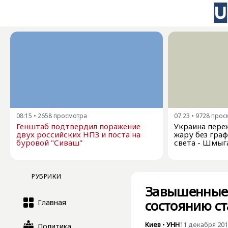
08:15
•
2658
просмотра
07:23
•
9728
прос
Генштаб подтвердил поражение
Украина пере
двух российских НПЗ и поста на
жару без гра
буровой "Сиваш"
света - Шмыг
РУБРИКИ
Завышенные 
состоянию ст
Главная
Киев
•
УНН
11 декабря 2017
Политика