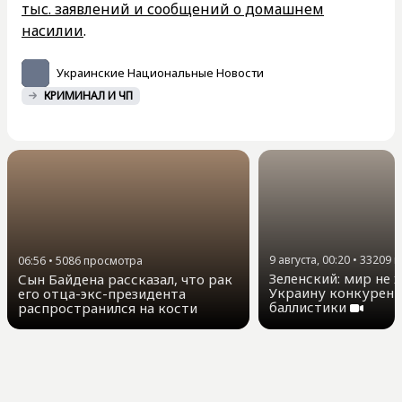
тыс. заявлений и сообщений о домашнем
насилии
.
Украинские Национальные Новости
КРИМИНАЛ И ЧП
9 августа, 00:20
•
33209
п
06:56
•
5086
просмотра
Зеленский: мир не 
Сын Байдена рассказал, что рак
Украину конкурент
его отца-экс-президента
баллистики
распространился на кости