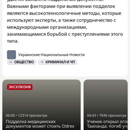
Важными факторами при выявлении подделок
являются высокотехнологичные методы, которые
используют эксперты, а также сотрудничество с
международными организациями,
занимающимися борьбой с преступлениями этого
типа.
Украинские Национальные Новости
ОБЩЕСТВО
КРИМИНАЛ И ЧП
ЭКСКЛЮЗИВ
06:00
•
12314
просмотра
04:43
•
7696
просмотра
Подделка медицинских
Ученик открыл огон
документов может стоить Odrex
Таиланда: погиб учи