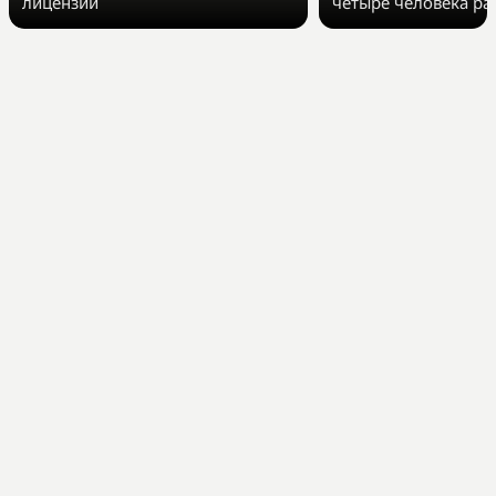
лицензии
четыре человека р