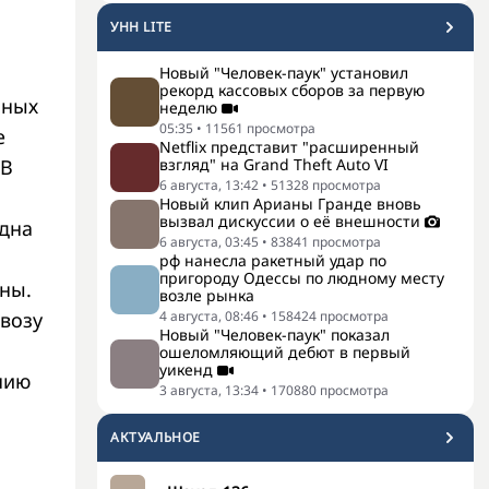
УНН LITE
Новый "Человек-паук" установил
рекорд кассовых сборов за первую
ьных
неделю
05:35
•
11561
просмотра
е
Netflix представит "расширенный
взгляд" на Grand Theft Auto VI
 В
6 августа, 13:42
•
51328
просмотра
Новый клип Арианы Гранде вновь
вызвал дискуссии о её внешности
одна
6 августа, 03:45
•
83841
просмотра
рф нанесла ракетный удар по
пригороду Одессы по людному месту
ны.
возле рынка
4 августа, 08:46
•
158424
просмотра
ввозу
Новый "Человек-паук" показал
ошеломляющий дебют в первый
уикенд
нию
3 августа, 13:34
•
170880
просмотра
АКТУАЛЬНОЕ