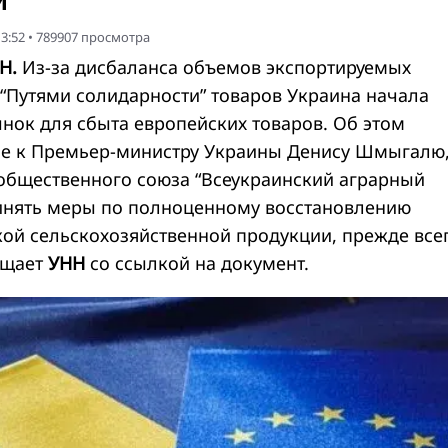
и"
3:52
•
789907
просмотра
Н.
Из-за дисбаланса объемов экспортируемых
“Путями солидарности” товаров Украина начала
нок для сбыта европейских товаров. Об этом
ме к Премьер-министру Украины Денису Шмыгалю
общественного союза “Всеукраинский аграрный
инять меры по полноценному восстановлению
кой сельскохозяйственной продукции, прежде все
бщает
УНН
со ссылкой на документ.