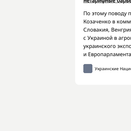
нетарифные барь
По этому поводу 
Козаченко в ком
Словакия, Венгри
с Украиной в аг
украинского эксп
и Европарламента
Украинские Наци