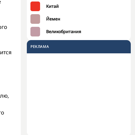
е
Китай
Йемен
ого
Великобритания
РЕКЛАМА
ится
лю,
го