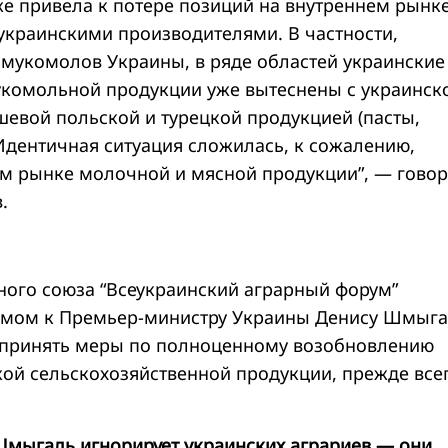
уже привела к потере позиций на внутреннем рынк
украинскими производителями. В частности,
мукомолов Украины, в ряде областей украинские
комольной продукции уже вытеснены с украинск
шевой польской и турецкой продукцией (пасты,
 Идентичная ситуация сложилась, к сожалению,
ом рынке молочной и мясной продукции”, — говор
.
ого союза “Всеукраинский аграрный форум”
ьмом к Премьер-министру Украины Денису Шмыга
 принять меры по полноценному возобновлению
кой сельскохозяйственной продукции, прежде все
мыгаль игнорирует украинских аграриев — они