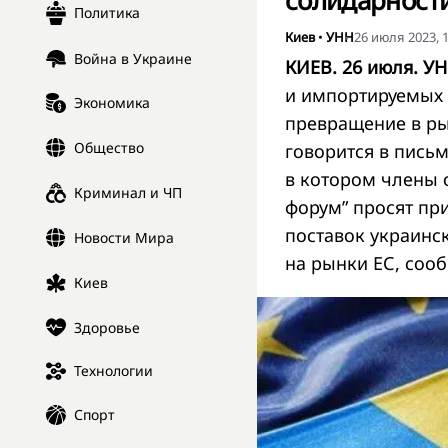
солидарност
Политика
Киев
•
УНН
26 июля 2023, 1
Война в Украине
КИЕВ. 26 июля. УН
и импортируемых 
Экономика
превращение в ры
Общество
говорится в пись
в котором члены 
Криминал и ЧП
форум” просят пр
поставок украинс
Новости Мира
на рынки ЕС, соо
Киев
Здоровье
Технологии
Спорт