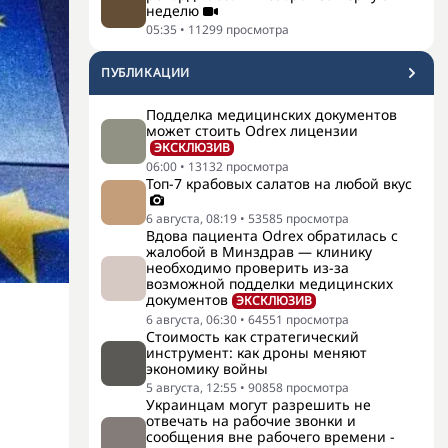
неделю
05:35
•
11299
просмотра
ПУБЛИКАЦИИ
Подделка медицинских документов
может стоить Odrex лицензии
ЭКСКЛЮЗИВ
06:00
•
13132
просмотра
Топ-7 крабовых салатов на любой вкус
6 августа, 08:19
•
53585
просмотра
Вдова пациента Odrex обратилась с
жалобой в Минздрав — клинику
необходимо проверить из-за
возможной подделки медицинских
документов
ЭКСКЛЮЗИВ
6 августа, 06:30
•
64551
просмотра
Стоимость как стратегический
инструмент: как дроны меняют
экономику войны
5 августа, 12:55
•
90858
просмотра
Украинцам могут разрешить не
отвечать на рабочие звонки и
сообщения вне рабочего времени -