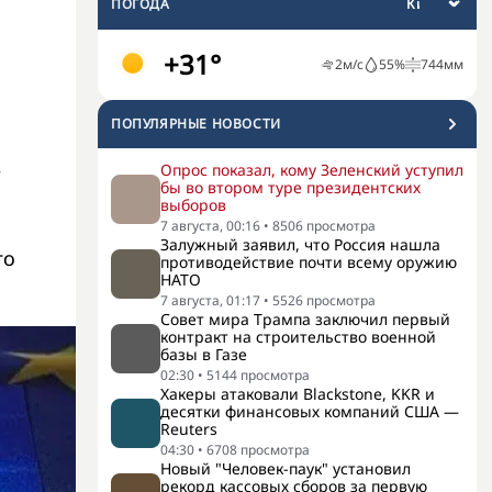
ПОГОДА
+31°
2
м/с
55
%
744
мм
ПОПУЛЯРНЫЕ НОВОСТИ
,
Опрос показал, кому Зеленский уступил
бы во втором туре президентских
выборов
7 августа, 00:16
•
8506
просмотра
Залужный заявил, что Россия нашла
го
противодействие почти всему оружию
НАТО
7 августа, 01:17
•
5526
просмотра
Совет мира Трампа заключил первый
контракт на строительство военной
базы в Газе
02:30
•
5144
просмотра
Хакеры атаковали Blackstone, KKR и
десятки финансовых компаний США —
Reuters
04:30
•
6708
просмотра
Новый "Человек-паук" установил
рекорд кассовых сборов за первую