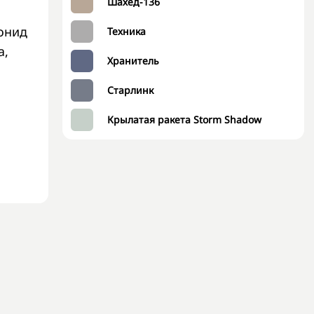
Шахед-136
онид
Техника
а,
Хранитель
Старлинк
Крылатая ракета Storm Shadow