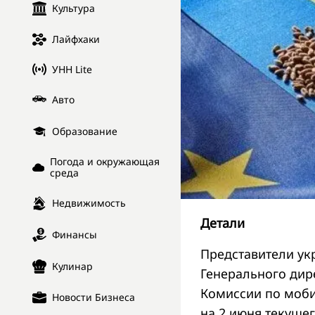
Культура
Лайфхаки
УНН Lite
Авто
Образование
Погода и окружающая
среда
Недвижимость
Детали
Финансы
Представители укр
Кулинар
Генерального дир
Комиссии по моби
Новости Бизнеса
на 2 июня текущег