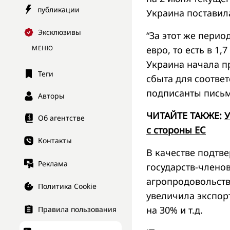
публикации
Украина поставила
Эксклюзивы
“За этот же перио
МЕНЮ
евро, то есть в 1
Украина начала п
Теги
сбыта для соотве
подписанты письм
Авторы
ЧИТАЙТЕ ТАКЖЕ:
У
Об агентстве
с стороны ЕС
Контакты
В качестве подтв
Реклама
государств-членов
агропродовольств
Политика Cookie
увеличила экспор
на 30% и т.д.
Правила пользования