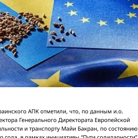
аинского АПК отметили, что, по данным и.о.
ектора Генерального Директората Европейской
льности и транспорту Майи Бакран, по состоянию
о года, в рамках инициативы “Пути солидарности”