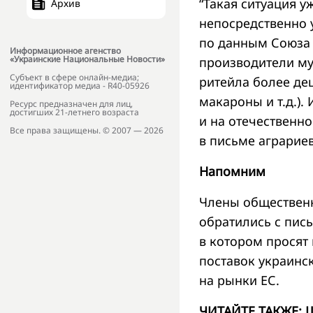
“Такая ситуация 
Архив
непосредственно 
по данным Союза 
Информационное агенство
«Украинские Национальные Новости»
производители му
Субъект в сфере онлайн-медиа;
ритейла более де
идентификатор медиа - R40-05926
макароны и т.д.).
Ресурс предназначен для лиц,
достигших 21-летнего возраста
и на отечественн
Все права защищены. © 2007 — 2026
в письме аграриев
Напомним
Члены общественн
обратились с пис
в котором просят
поставок украинс
на рынки ЕС.
ЧИТАЙТЕ ТАКЖЕ:
Ш