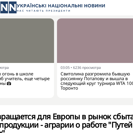
мотра
03:05
•
6236
просмотра
 огонь в школе
Свитолина разгромила бывшую
иб учитель, еще четыре
россиянку Потапову и вышла в
ены
следующий круг турнира WTA 10
Торонто
вращается для Европы в рынок сбыт
продукции - аграрии о работе "Путей