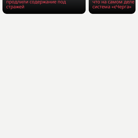
продлили содержание под
что на самом деле 
стражей
система «єЧерга»