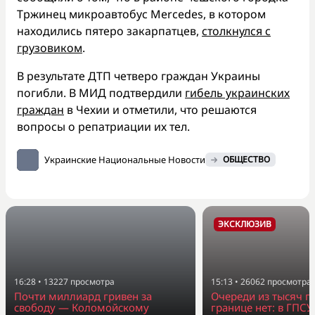
Тржинец микроавтобус Mercedes, в котором
находились пятеро закарпатцев,
столкнулся с
грузовиком
.
В результате ДТП четверо граждан Украины
погибли. В МИД подтвердили
гибель украинских
граждан
в Чехии и отметили, что решаются
вопросы о репатриации их тел.
Украинские Национальные Новости
ОБЩЕСТВО
ЭКСКЛЮЗИВ
16:28
•
13227
просмотра
15:13
•
26062
просмотра
Почти миллиард гривен за
Очереди из тысяч г
свободу — Коломойскому
границе нет: в ГПСУ