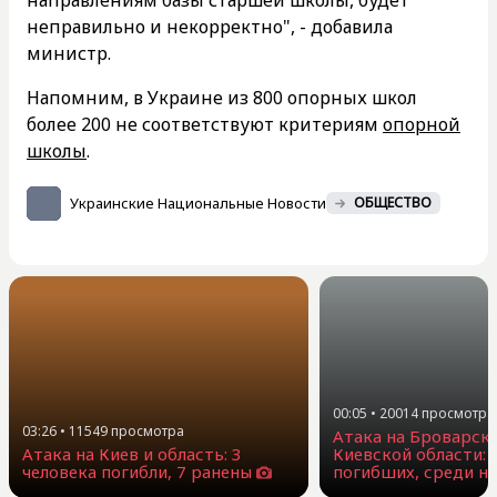
неправильно и некорректно", - добавила
министр.
Напомним, в Украине из 800 опорных школ
более 200 не соответствуют критериям
опорной
школы
.
Украинские Национальные Новости
ОБЩЕСТВО
00:05
•
20014
просмотра
03:26
•
11549
просмотра
Атака на Броварск
Атака на Киев и область: 3
Киевской области: 
человека погибли, 7 ранены
погибших, среди н