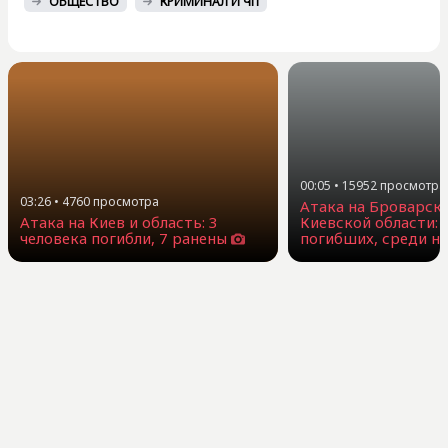
ОБЩЕСТВО
КРИМИНАЛ И ЧП
00:05
•
15952
просмотра
03:26
•
4760
просмотра
Атака на Броварск
Атака на Киев и область: 3
Киевской области: 
человека погибли, 7 ранены
погибших, среди н