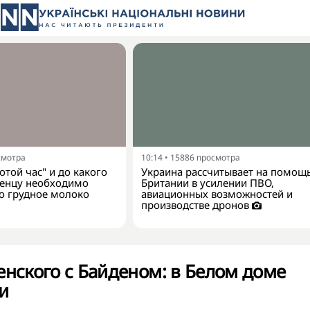
смотра
10:14
•
15886
просмотра
отой час" и до какого
Украина рассчитывает на помощ
денцу необходимо
Британии в усилении ПВО,
о грудное молоко
авиационных возможностей и
производстве дронов
енского с Байденом: в Белом доме
и