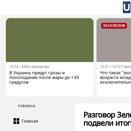
ЭКСКЛЮЗИВ
13:14
•
6892
просмотра
12:21
•
12127
про
В Украину придут грозы и
Что такое "зол
похолодание после жары до +39
возраста мла
градусов
исключительн
РУБРИКИ
Разговор Зел
подвели итог
Главная