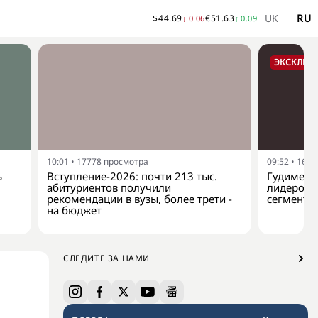
UK
RU
$
44.69
€
51.63
↓
0.06
↑
0.09
ЭКСКЛЮЗ
10:01
•
17778
просмотра
09:52
•
1635
ь
Вступление-2026: почти 213 тыс.
Гудименко
абитуриентов получили
лидером 
рекомендации в вузы, более трети -
сегменте 
на бюджет
СЛЕДИТЕ ЗА НАМИ