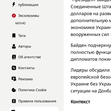
публикации
Соединенные Шта
долларов на разв
Эксклюзивы
дополнительную 
МЕНЮ
экономике Украин
вооруженных сил 
Теги
Байден подчеркну
Авторы
полностью функци
Об агентстве
дипломатов покин
Контакты
Лидеры обсудили
европейской безо
Реклама
Украине без Укра
Политика Cookie
ситуации на Донб
Контекст
Правила пользования