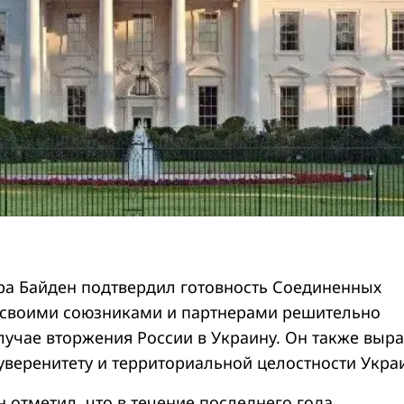
ра Байден подтвердил готовность Соединенных
 своими союзниками и партнерами решительно
лучае вторжения России в Украину. Он также выр
веренитету и территориальной целостности Укра
 отметил, что в течение последнего года