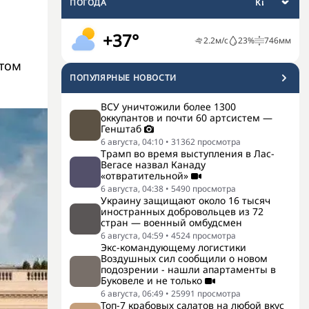
ПОГОДА
+37°
2.2
м/с
23
%
746
мм
этом
ПОПУЛЯРНЫЕ НОВОСТИ
ВСУ уничтожили более 1300
оккупантов и почти 60 артсистем —
Генштаб
6 августа, 04:10
•
31362
просмотра
Трамп во время выступления в Лас-
Вегасе назвал Канаду
«отвратительной»
6 августа, 04:38
•
5490
просмотра
Украину защищают около 16 тысяч
иностранных добровольцев из 72
стран — военный омбудсмен
6 августа, 04:59
•
4524
просмотра
Экс-командующему логистики
Воздушных сил сообщили о новом
подозрении - нашли апартаменты в
Буковеле и не только
6 августа, 06:49
•
25991
просмотра
Топ-7 крабовых салатов на любой вкус