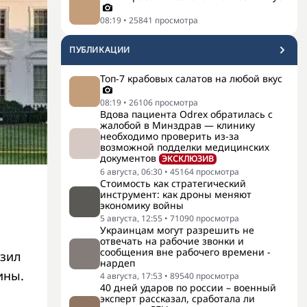
08:19
•
25841
просмотра
ПУБЛИКАЦИИ
Топ-7 крабовых салатов на любой вкус
08:19
•
26106
просмотра
Вдова пациента Odrex обратилась с
жалобой в Минздрав — клинику
необходимо проверить из-за
возможной подделки медицинских
документов
ЭКСКЛЮЗИВ
6 августа, 06:30
•
45164
просмотра
Стоимость как стратегический
инструмент: как дроны меняют
экономику войны
5 августа, 12:55
•
71090
просмотра
Украинцам могут разрешить не
отвечать на рабочие звонки и
сообщения вне рабочего времени -
азил
нардеп
ины.
4 августа, 17:53
•
89540
просмотра
40 дней ударов по россии – военный
эксперт рассказал, сработала ли