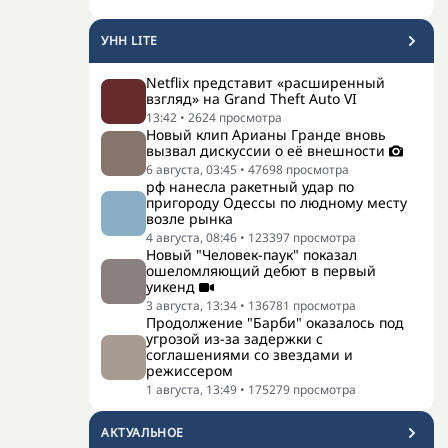
УНН LITE
Netflix представит «расширенный
взгляд» на Grand Theft Auto VI
13:42
•
2624
просмотра
Новый клип Арианы Гранде вновь
вызвал дискуссии о её внешности
6 августа, 03:45
•
47698
просмотра
рф нанесла ракетный удар по
пригороду Одессы по людному месту
возле рынка
4 августа, 08:46
•
123397
просмотра
Новый "Человек-паук" показал
ошеломляющий дебют в первый
уикенд
3 августа, 13:34
•
136781
просмотра
Продолжение "Барби" оказалось под
угрозой из-за задержки с
соглашениями со звездами и
режиссером
1 августа, 13:49
•
175279
просмотра
АКТУАЛЬНОЕ