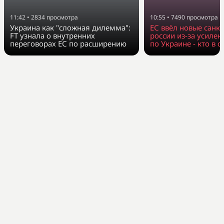
11:42
•
2834
просмотра
10:55
•
7490
просмотра
Украина как "сложная дилемма":
ЕС ввёл новые санк
FT узнала о внутренних
россии из-за усилен
переговорах ЕС по расширению
по Украине - кто в с