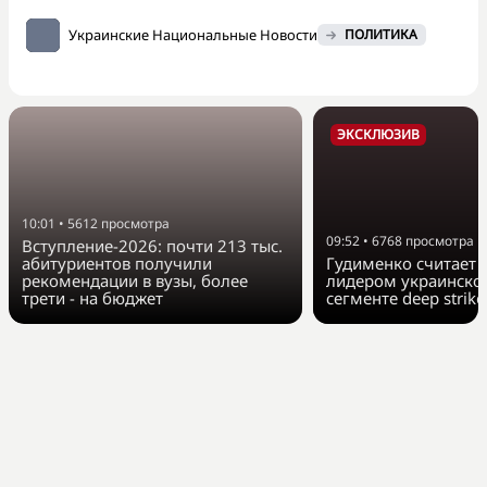
Украинские Национальные Новости
ПОЛИТИКА
ЭКСКЛЮЗИВ
10:01
•
5612
просмотра
09:52
•
6768
просмотра
Вступление-2026: почти 213 тыс.
абитуриентов получили
Гудименко считает F
рекомендации в вузы, более
лидером украинско
трети - на бюджет
сегменте deep strike