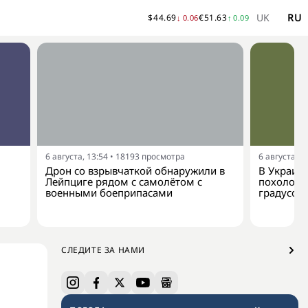
UK
RU
$
44.69
€
51.63
↓
0.06
↑
0.09
6 августа, 13:54
•
18193
просмотра
6 августа, 1
Дрон со взрывчаткой обнаружили в
В Украину
Лейпциге рядом с самолётом с
похолода
военными боеприпасами
градусов
СЛЕДИТЕ ЗА НАМИ