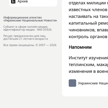
Архив
отделах милиции 
известных членов
настаивать на так
Информационное агенство
«Украинские Национальные Новости»
капитальный ремо
Субъект в сфере онлайн-медиа;
чиновников, впав
идентификатор медиа - R40-05926
контроль органов
Ресурс предназначен для лиц,
достигших 21-летнего возраста
Все права защищены. © 2007 — 2026
Напомним
Институт изучени
теплинским, мак
изменения в воен
Украинские Наци