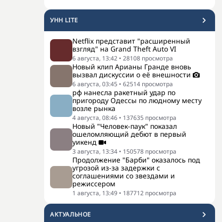
УНН LITE
Netflix представит "расширенный
взгляд" на Grand Theft Auto VI
6 августа, 13:42
•
28108
просмотра
Новый клип Арианы Гранде вновь
вызвал дискуссии о её внешности
6 августа, 03:45
•
62514
просмотра
рф нанесла ракетный удар по
пригороду Одессы по людному месту
возле рынка
4 августа, 08:46
•
137635
просмотра
Новый "Человек-паук" показал
ошеломляющий дебют в первый
уикенд
3 августа, 13:34
•
150578
просмотра
Продолжение "Барби" оказалось под
угрозой из-за задержки с
соглашениями со звездами и
режиссером
1 августа, 13:49
•
187712
просмотра
АКТУАЛЬНОЕ