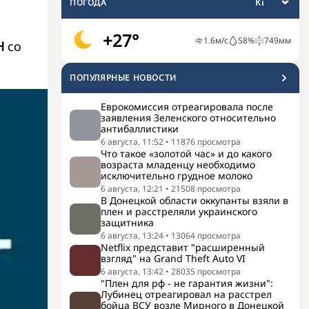
ПОГОДА
+27°
1.6
м/с
58
%
749
мм
Н
со
ПОПУЛЯРНЫЕ НОВОСТИ
Еврокомиссия отреагировала после
заявления Зеленского относительно
антибаллистики
6 августа, 11:52
•
11876
просмотра
Что такое «золотой час» и до какого
возраста младенцу необходимо
исключительно грудное молоко
6 августа, 12:21
•
21508
просмотра
В Донецкой области оккупанты взяли в
плен и расстреляли украинского
защитника
6 августа, 13:24
•
13064
просмотра
Netflix представит "расширенный
взгляд" на Grand Theft Auto VI
6 августа, 13:42
•
28035
просмотра
"Плен для рф - не гарантия жизни":
Лубинец отреагировал на расстрел
бойца ВСУ возле Мирного в Донецкой