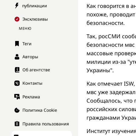
Как говорится в а
публикации
похоже, проводит
Эксклюзивы
безопасности.
МЕНЮ
Так, росСМИ сооб
Теги
безопасности мвс
массовые проверк
Авторы
милиции из-за "у
Украины".
Об агентстве
Как отмечает ISW,
Контакты
мвс уже задержал
Реклама
Сообщалось, что
российских силов
Политика Cookie
гражданами Укра
Правила пользования
Институт изучения