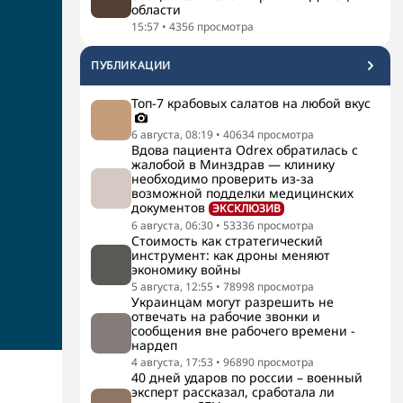
области
15:57
•
4356
просмотра
ПУБЛИКАЦИИ
Топ-7 крабовых салатов на любой вкус
6 августа, 08:19
•
40634
просмотра
Вдова пациента Odrex обратилась с
жалобой в Минздрав — клинику
необходимо проверить из-за
возможной подделки медицинских
документов
ЭКСКЛЮЗИВ
6 августа, 06:30
•
53336
просмотра
Стоимость как стратегический
инструмент: как дроны меняют
экономику войны
5 августа, 12:55
•
78998
просмотра
Украинцам могут разрешить не
отвечать на рабочие звонки и
сообщения вне рабочего времени -
нардеп
4 августа, 17:53
•
96890
просмотра
40 дней ударов по россии – военный
эксперт рассказал, сработала ли