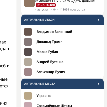
кампания СБУ и чего ждать дальше
ЭКСКЛЮЗИВ
4 августа, 14:04
•
118091
просмотра
АКТУАЛЬНЫЕ ЛЮДИ
Владимир Зеленский
лах
Дональд Трамп
ждан
Марко Рубио
Андрей Бутенко
фсб и
Александр Вучич
нные
АКТУАЛЬНЫЕ МЕСТА
ются
Украина
ских
Соединённые Штаты