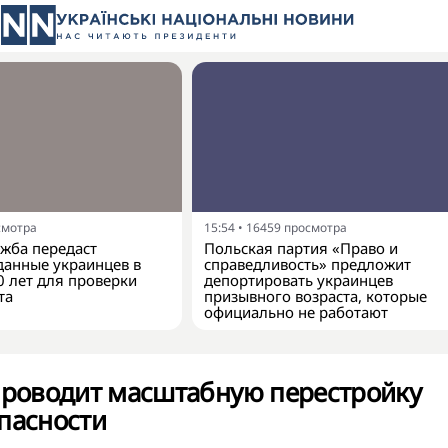
смотра
15:54
•
16459
просмотра
жба передаст
Польская партия «Право и
анные украинцев в
справедливость» предложит
0 лет для проверки
депортировать украинцев
та
призывного возраста, которые
официально не работают
проводит масштабную перестройку
пасности