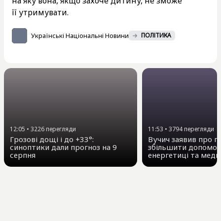
на яку вона, якщо захоче дитину, не зможе
її утримувати.
Українські Національні Новини
ПОЛІТИКА
12:05
•
3226
перегляди
11:53
•
3794
перегляди
Грозові дощі і до +33°:
Вучич заявив про п
синоптики дали прогноз на 9
збільшити допомогу
серпня
енергетиці та меди