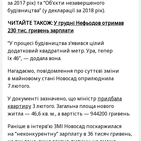
за 2017 рік) та “Об‘єкти незавершеного
будівництва” (у декларації за 2018 рік).
ЧИТАЙТЕ ТАКОЖ:
У грудні Нефьодов отримав
230 тис. гривень зарплати
“У процесі будівництва з‘явився цілий
додатковий квадратний метр. Ура, тепер
їх 46”, — додала вона.
Нагадаємо, повідомлення про суттєві зміни
в майновому стані Новосад оприлюднила
7 лютого.
У документі зазначено, що міністр
придбала
квартиру
3 лютого. Загальна площа нового
житла — 46,6 кв. м., а вартість — 944200 гривень.
Раніше в інтерв’ю ЗМІ Новосад поскаржилася
на “неконкурентну” зарплату в 36 тисяч гривень,