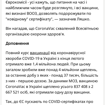
Єврокомісії - усі кажуть, що питання на часі і
найближчим часом буде розглянуто, і всі вакцини,
які визнані ВООЗ, дозволять подорожувати по
"ковідному" сертифікату", — зазначив Ляшко.
Він нагадав, що CoronaVac схвалений Всесвітньою
організацією охорони здоров'я.
Доповнення
Повний курс
вакцинації
від коронавірусної
хвороби COVID-19 в Україні з кінця лютого
отримало вже 1,4 мільйона людей. При цьому
загалом зробили вже понад 4 мільйони щеплень,
за останню добу з яких - понад 37 тисяч, більшість
з них - першою дозою. За даними МОЗ, вакциною
CoronaVac в Україні щеплено усього 837 408 з 2
667 521 осіб, які отримали одну дозу вакцини.
Так, до ЄС пускають по COVID-сертифікатах про