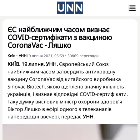
ЄС найближчим часом визнає
COVID-сертифікати з вакциною
CoronaVac - Ляшко
Київ
•
УНН
19 липня 2021, 05:59
•
30869
перегляди
КИЇВ. 19 липня. УНН.
Європейський Союз
найближчим часом затвердить антиковідну
вакцину CoronaVac від китайского виробника
Sinovac Biotech, якою щеплено значну кількість
українців, і визнає відповідні COVID-сертифікати.
Таку думку висловив міністр охорони здоров’я
Віктор Ляшко в ефірі одного з телеканалів
напередодні ввечері, передає
УНН
.