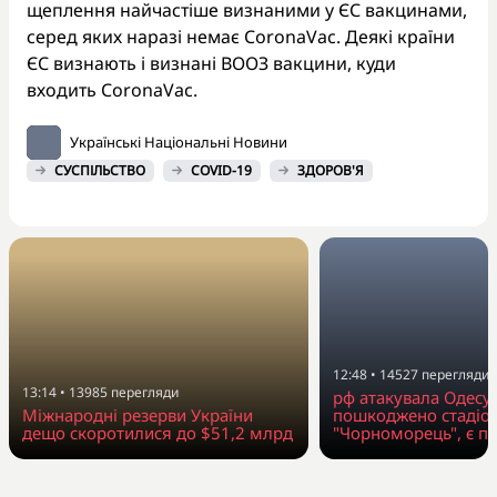
щеплення найчастіше визнаними у ЄС вакцинами,
серед яких наразі немає CoronaVac. Деякі країни
ЄС визнають і визнані ВООЗ вакцини, куди
входить CoronaVac.
Українські Національні Новини
СУСПІЛЬСТВО
COVID-19
ЗДОРОВ'Я
12:48
•
14527
перегляди
13:14
•
13985
перегляди
рф атакувала Одесу
Міжнародні резерви України
пошкоджено стадіо
дещо скоротилися до $51,2 млрд
"Чорноморець", є п