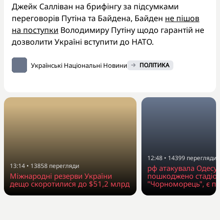
Джейк Салліван на брифінгу за підсумками
переговорів Путіна та Байдена, Байден
не пішов
на поступки
Володимиру Путіну щодо гарантій не
дозволити Україні вступити до НАТО.
Українські Національні Новини
ПОЛІТИКА
12:48
•
14399
перегляди
13:14
•
13858
перегляди
рф атакувала Одесу
Міжнародні резерви України
пошкоджено стадіо
дещо скоротилися до $51,2 млрд
"Чорноморець", є п