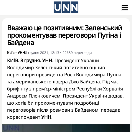
Вважаю це позитивним: Зеленський
прокоментував переговори Путіна і
Байдена
Київ
•
УНН
8 грудня 2021, 12:13
•
22689
перегляди
КИЇВ. 8 грудня. УНН.
Президент України
Володимир Зеленський позитивно оцінив
переговори президента Росії Володимира Путіна
та американського лідера Джо Байдена. Під час
брифінгу з прем’єр-міністром Республіки Хорватія
Андреєм Пленковичем, Президент України додав,
що хотів би прокоментувати подробиці
переговорів після розмови з Байденом, передає
кореспондент
УНН
.