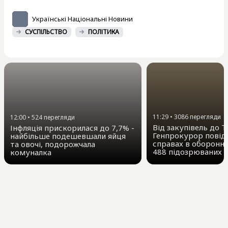
Українські Національні Новини
СУСПІЛЬСТВО
ПОЛІТИКА
11:29
•
3086
перегляди
12:00
•
524
перегляди
Від закупівель до Т
Інфляція прискорилася до 7,7% -
Генпрокурор повід
найбільше подешевшали яйця
справах в оборонні
та овочі, подорожчала
488 підозрюваних
комуналка