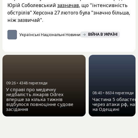
Юрій Соболевський
зазначав
, що "інтенсивність
обстрілів" Херсона 27 лютого була "значно більша,
ніж зазвичай".
Українські Національні Новини
ВІЙНА В УКРАЇНІ
09:26
•
4348
перегляди
У справі про медичну
08:40
•
8634
перегляди
недбалість лікарів Odrex
вперше за кілька тижнів
Частина 5 областей 
відбулося повноцінне судове
через атаки рф, на
засідання
на Одещині