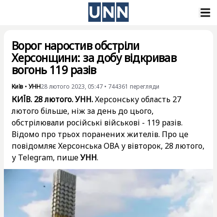
Ворог наростив обстріли
Херсонщини: за добу відкривав
вогонь 119 разів
Київ
•
УНН
28 лютого 2023, 05:47
•
744361
перегляди
КИЇВ. 28 лютого. УНН.
Херсонську область 27
лютого більше, ніж за день до цього,
обстрілювали російські військові - 119 разів.
Відомо про трьох поранених жителів. Про це
повідомляє Херсонська ОВА у вівторок, 28 лютого,
у Telegram, пише
УНН
.