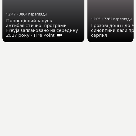
12:47
•
3864
перегляди
12:05
•
7262
перегляди
Повноцінний запуск
антибалістичної програми
Грозові дощі і до +3
Freyja заплановано на середину
синоптики дали про
2027 року - Fire Point
серпня