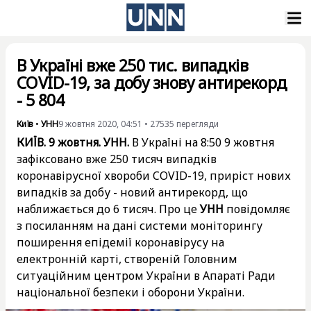
В Україні вже 250 тис. випадків
COVID-19, за добу знову антирекорд
- 5 804
Київ
•
УНН
9 жовтня 2020, 04:51
•
27535
перегляди
КИЇВ. 9 жовтня. УНН.
В Україні на 8:50 9 жовтня
зафіксовано вже 250 тисяч випадків
коронавірусної хвороби COVID-19, приріст нових
випадків за добу - новий антирекорд, що
наближається до 6 тисяч. Про це
УНН
повідомляє
з посиланням на дані системи моніторингу
поширення епідемії коронавірусу на
електронній карті, створеній Головним
ситуаційним центром України в Апараті Ради
національної безпеки і оборони України.