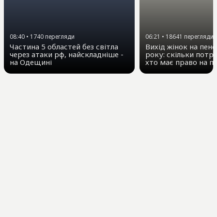
08:40
•
1740
перегляди
06:21
•
18641
перегляди
Частина 5 областей без світла
Вихід жінок на пенс
через атаки рф, найскладніше -
року: скільки потр
на Одещині
хто має право на пі