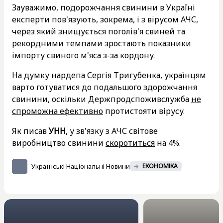
Зауважимо, подорожчання свинини в Україні
експерти пов'язують, зокрема, і з вірусом АЧС,
через який знищується поголів'я свиней та
рекордними темпами зростають показники
імпорту свиного м'яса з-за кордону.
На думку нардепа Сергія Тригубенка, українцям
варто готуватися до подальшого здорожчання
свинини, оскільки Держпродспоживслужба
не
спроможна ефективно
протистояти вірусу.
Як писав
УНН
, у зв'язку з АЧС світове
виробництво свинини
скоротиться
на 4%.
Українські Національні Новини
ЕКОНОМІКА