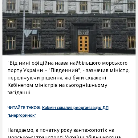
"Від нині офіційна назва найбільшого морського
порту України – "Південний", - зазначив міністр,
перелічуючи рішення, які були схвалені
Кабінетом міністрів на сьогоднішньому
засіданні.
ЧИТАЙТЕ ТАКОЖ:
Кабмін схвалив реорганізацію ДП
"Енергоринок"
Нагадаємо, з початку року вантажопотік на
морському транспорті України
збільшився на