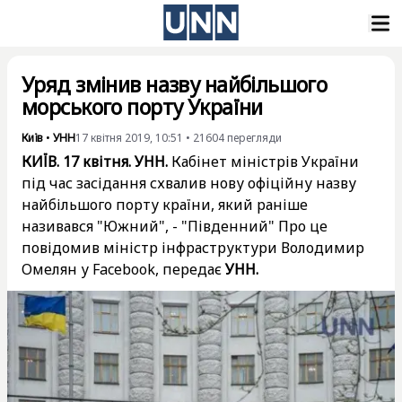
Уряд змінив назву найбільшого
морського порту України
Київ
•
УНН
17 квітня 2019, 10:51
•
21604
перегляди
КИЇВ. 17 квітня. УНН.
Кабінет міністрів України
під час засідання схвалив нову офіційну назву
найбільшого порту країни, який раніше
називався "Южний", - "Південний" Про це
повідомив міністр інфраструктури Володимир
Омелян у Facebook, передає
УНН.