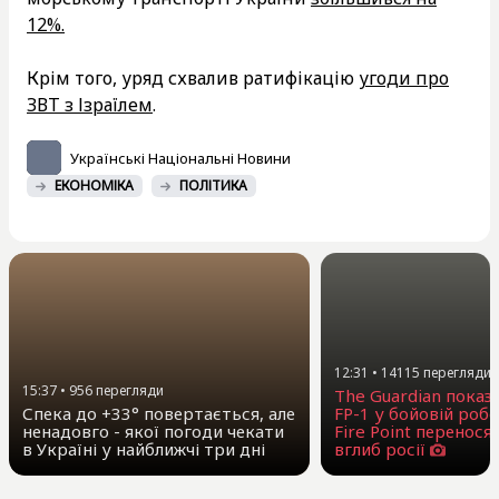
12%.
Крім того, уряд схвалив ратифікацію
угоди про
ЗВТ з Ізраїлем
.
Українські Національні Новини
ЕКОНОМІКА
ПОЛІТИКА
12:31
•
14115
перегляди
15:37
•
956
перегляди
The Guardian показ
Спека до +33° повертається, але
FP-1 у бойовій робо
ненадовго - якої погоди чекати
Fire Point перенося
в Україні у найближчі три дні
вглиб росії