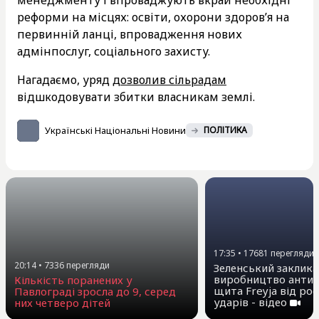
реформи на місцях: освіти, охорони здоров’я на
первинній ланці, впровадження нових
адмінпослуг, соціального захисту.
Нагадаємо, уряд
дозволив сільрадам
відшкодовувати збитки власникам землі.
Українські Національні Новини
ПОЛІТИКА
17:35
•
17681
перегляди
20:14
•
7336
перегляди
Зеленський заклика
виробництво антиб
Кількість поранених у
щита Freyja від ро
Павлограді зросла до 9, серед
ударів - відео
них четверо дітей