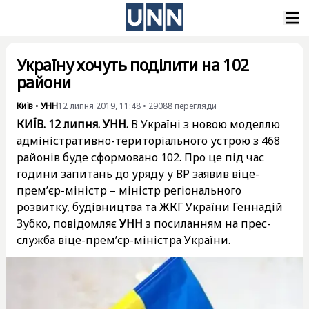
Україну хочуть поділити на 102
райони
Київ
•
УНН
12 липня 2019, 11:48
•
29088
перегляди
КИЇВ. 12 липня. УНН.
В Україні з новою моделлю
адміністративно-територіального устрою з 468
районів буде сформовано 102. Про це під час
години запитань до уряду у ВР заявив віце-
прем’єр-міністр – міністр регіонального
розвитку, будівництва та ЖКГ України Геннадій
Зубко, повідомляє
УНН
з посиланням на прес-
служба віце-прем’єр-міністра України.