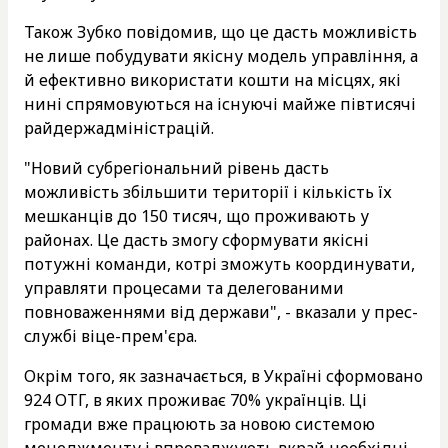
Також Зубко повідомив, що це дасть можливість
не лише побудувати якісну модель управління, а
й ефективно використати кошти на місцях, які
нині спрямовуються на існуючі майже півтисячі
райдержадміністрацій.
"Новий субрегіональний рівень дасть
можливість збільшити території і кількість їх
мешканців до 150 тисяч, що проживають у
районах. Це дасть змогу сформувати якісні
потужні команди, котрі зможуть координувати,
управляти процесами та делегованими
повноваженнями від держави", - вказали у прес-
службі віце-прем'єра.
Окрім того, як зазначається, в Україні сформовано
924 ОТГ, в яких проживає 70% українців. Ці
громади вже працюють за новою системою
менеджменту і впроваджують вкрай необхідні