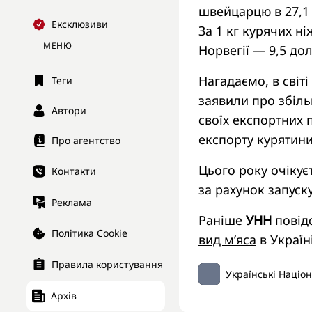
швейцарцю в 27,1 д
Ексклюзиви
За 1 кг курячих ні
МЕНЮ
Норвегії — 9,5 дол.
Нагадаємо, в світ
Теги
заявили про збіль
Автори
своїх експортних 
експорту курятини
Про агентство
Цього року очікує
Контакти
за рахунок запуск
Реклама
Раніше
УНН
повід
Політика Cookie
вид м’яса
в Україні
Правила користування
Українські Націо
Архів