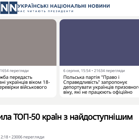
1654
перегляди
6 серпня, 15:54
•
21634
перегляди
жба передасть
Польська партія "Право і
ні українців віком 18-
Справедливість" запропонує
еревірки військового
депортувати українців призовног
віку, які не працюють офіційно
ила ТОП-50 країн з найдоступнішим
12:18
•
23006
перегляди