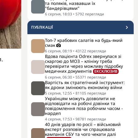
та поляків, назвавши їх
"бандерівцями"
6 серпня, 18:03
•
5792
перегляди
ПУБЛІКАЦІЇ
Топ-7 крабових салатів на будь-який
смак
6 серпня, 08:19
•
43122
перегляди
Вдова пацієнта Odrex звернулася зі
л.
скаргою до МОЗ – клініку треба
перевірити через можливу підробку
медичних документів
ЕКСКЛЮЗИВ
6 серпня, 06:30
•
55371
перегляди
Вартість як стратегічний інструмент:
як дрони змінюють економіку війни
5 серпня, 12:55
•
81105
перегляди
Українцям можуть дозволити не
відповідати на робочі дзвінки та
повідомлення поза робочим часом -
нардеп
4 серпня, 17:53
•
98781
перегляди
40 днів ударів по росії – військовий
експерт розповів чи спрацювала
кампанія СБУ та чого чекати далі