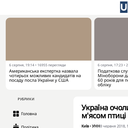
6 серпня, 19:14
•
16955
перегляди
6 серпня, 17:23
•
2
Американська експертка назвала
Податкова слу
чотирьох можливих кандидатів на
Міноборони да
посаду посла України у США
60 років для п
обліку
РУБРИКИ
Україна очол
м'ясом птиці
Головна
Київ
•
УНН
8 червня 2018, 
Політика