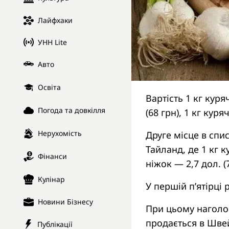
Лайфхаки
УНН Lite
Авто
Освіта
Вартість 1 кг куря
Погода та довкілля
(68 грн), 1 кг куря
Нерухомість
Друге місце в спи
Тайланд, де 1 кг к
Фінанси
ніжок — 2,7 дол. (7
Кулінар
У першій п’ятірці 
Новини Бізнесу
При цьому наголош
продається в Швейц
Публікації