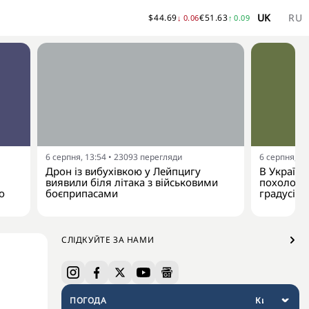
UK
RU
$
44.69
€
51.63
↓
0.06
↑
0.09
6 серпня, 13:54
•
23093
перегляди
6 серпня, 13
Дрон із вибухівкою у Лейпцигу
В Україну
виявили біля літака з військовими
похолодан
о
боєприпасами
градусів
СЛІДКУЙТЕ ЗА НАМИ
ПОГОДА