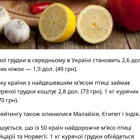
чої грудки в середньому в Україні становить 2,6 до
чих ніжок — 1,9 дол. (49 грн).
ску країни з найдешевшим м’ясом птиці займає
урячої грудки коштує 2,8 дол. (73 грн), 1 кг курячих
0 грн).
рейтингу також опинилися Малайзія, Єгипет і Індія.
ується, що із 50 країн найдорожче м’ясо птиці
арії та Норвегії. 1 кг курячої грудки обійдеться