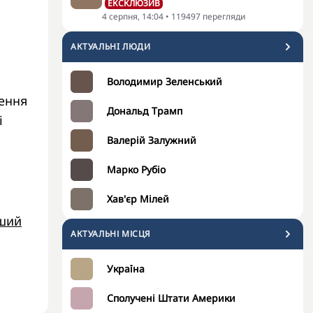
ЕКСКЛЮЗИВ
4 серпня, 14:04
•
119497
перегляди
АКТУАЛЬНI ЛЮДИ
Володимир Зеленський
нення
Дональд Трамп
і
Валерій Залужний
Марко Рубіо
Хав'єр Мілей
ший
АКТУАЛЬНІ МІСЦЯ
Україна
Сполучені Штати Америки