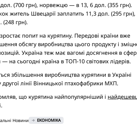
ол. (700 грн), норвежцю — в 13, 6 дол. (355 грн).
жок житель Швецарії заплатить 11,3 дол. (295 грн),
 (248 грн).
і зростає попит на курятину. Передові країни вже
шення обсягу виробництва цього продукту і зміц
позицій. Україна теж має вагомі досягнення в сфер
 — на сьогодні країна в ТОП-10 світових лідерів.
ться збільшення виробництва курятини в Україні
у другої лінії Вінницької птахофабрики МХП.
омляв, що курятина найпопулярніший і
найдешев
.
нальні Новини
ЕКОНОМІКА