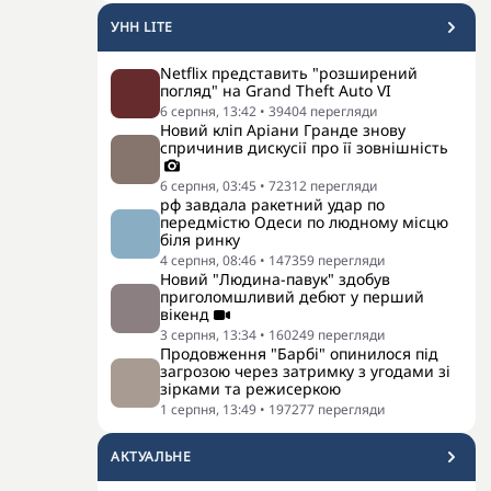
УНН LITE
Netflix представить "розширений
погляд" на Grand Theft Auto VI
6 серпня, 13:42
•
39404
перегляди
Новий кліп Аріани Гранде знову
спричинив дискусії про її зовнішність
6 серпня, 03:45
•
72312
перегляди
рф завдала ракетний удар по
передмістю Одеси по людному місцю
біля ринку
4 серпня, 08:46
•
147359
перегляди
Новий "Людина-павук" здобув
приголомшливий дебют у перший
вікенд
3 серпня, 13:34
•
160249
перегляди
Продовження "Барбі" опинилося під
загрозою через затримку з угодами зі
зірками та режисеркою
1 серпня, 13:49
•
197277
перегляди
АКТУАЛЬНЕ