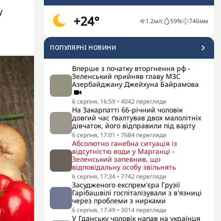
у
+24°
1.2
м/с
59
%
746
мм
ПОПУЛЯРНI НОВИНИ
Вперше з початку вторгнення рф -
Зеленський прийняв главу МЗС
Азербайджану Джейхуна Байрамова
6 серпня, 16:59
•
4042
перегляди
На Закарпатті 66-річний чоловік
довгий час ґвалтував двох малолітніх
дівчаток, його відправили під варту
6 серпня, 17:01
•
7684
перегляди
Абсолютно ганебна ситуація із
відсутністю води у Марганці -
Зеленський запевнив, що
відповідальну особу звільнять
6 серпня, 17:34
•
7742
перегляди
Засудженого експрем'єра Грузії
Гарібашвілі госпіталізували з в'язниці
через проблеми з нирками
6 серпня, 17:49
•
3014
перегляди
У Гданську чоловік напав на українця