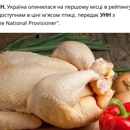
НН.
Україна опинилася на першому місці в рейтинг
доступним в ціні м'ясом птиці, передає
УНН
з
he National Provisioner
".