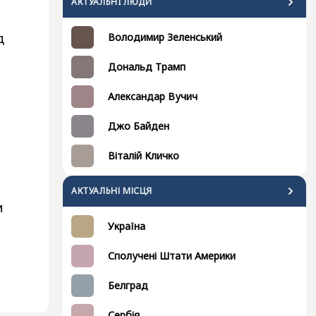
АКТУАЛЬНI ЛЮДИ
д
Володимир Зеленський
Дональд Трамп
Александар Вучич
Джо Байден
Віталій Кличко
АКТУАЛЬНІ МІСЦЯ
и
Україна
Сполучені Штати Америки
Белград
Сербія