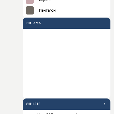
Пентагон
РЕКЛАМА
УНН LITE