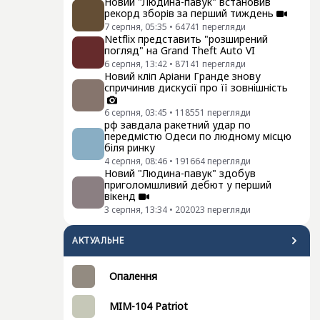
Новий "Людина-павук" встановив
рекорд зборів за перший тиждень
7 серпня, 05:35
•
64741
перегляди
Netflix представить "розширений
погляд" на Grand Theft Auto VI
6 серпня, 13:42
•
87141
перегляди
Новий кліп Аріани Гранде знову
спричинив дискусії про її зовнішність
6 серпня, 03:45
•
118551
перегляди
рф завдала ракетний удар по
передмістю Одеси по людному місцю
біля ринку
4 серпня, 08:46
•
191664
перегляди
Новий "Людина-павук" здобув
приголомшливий дебют у перший
вікенд
3 серпня, 13:34
•
202023
перегляди
АКТУАЛЬНЕ
Опалення
MIM-104 Patriot