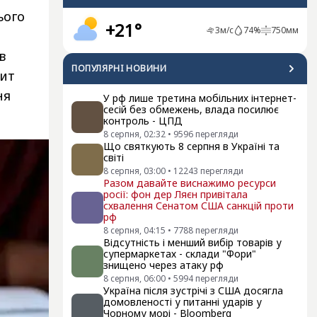
ього
+21°
3
м/с
74
%
750
мм
в
ПОПУЛЯРНI НОВИНИ
пит
ня
У рф лише третина мобільних інтернет-
сесій без обмежень, влада посилює
контроль - ЦПД
8 серпня, 02:32
•
9596
перегляди
Що святкують 8 серпня в Україні та
світі
8 серпня, 03:00
•
12243
перегляди
Разом давайте виснажимо ресурси
росії: фон дер Ляєн привітала
схвалення Сенатом США санкцій проти
рф
8 серпня, 04:15
•
7788
перегляди
Відсутність і менший вибір товарів у
супермаркетах - склади "Фори"
знищено через атаку рф
8 серпня, 06:00
•
5994
перегляди
Україна після зустрічі з США досягла
домовленості у питанні ударів у
Чорному морі - Bloomberg