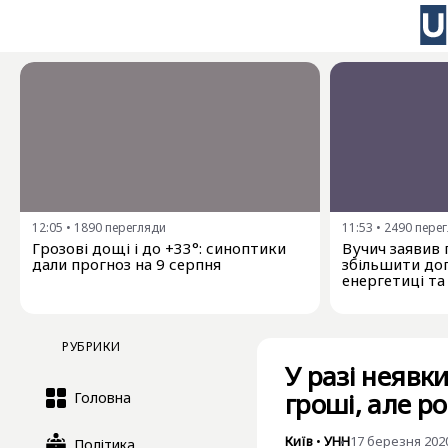
12:05
•
1890
перегляди
11:53
•
2490
пере
Грозові дощі і до +33°: синоптики
Вучич заявив 
дали прогноз на 9 серпня
збільшити доп
енергетиці та
РУБРИКИ
У разі неявк
гроші, але р
Головна
Київ
•
УНН
17 березня 2020
Політика