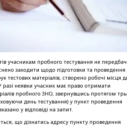
ів учасникам пробного тестування не передбач
йснено заходити щодо підготовки та проведення
ук тестових матеріалів, створено робочі місця д
 У разі неявки учасник має право отримати
ріалів пробного ЗНО, звернувшись протягом трь
аховуючи день тестування) у пункт проведення
вказано у відповіді на запит.
ться, що дізнатись адресу пункту проведення