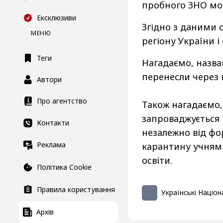
пробного ЗНО мо
Ексклюзиви
Згідно з даними 
МЕНЮ
регіону України і
Теги
Нагадаємо, назва
перенесли через 
Автори
Про агентство
Також нагадаємо, 
запроваджується
Контакти
незалежно від фо
Реклама
карантину учням 
освіти.
Політика Cookie
Правила користування
Українські Націон
Архів