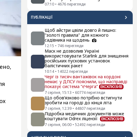
07:10
•
4676
перегляди
ПУБЛІКАЦІЇ
Щоб айстри цвіли довго й пишно:
"золоті правила" для кожного
садівника на щодень
12:15
•
746
перегляди
Маск не дозволив Україні
використовувати Starlink для знищення
російських пускових установок
балістичних ракет
ено,
10:14
•
14022
перегляди
Черг із тисяч вантажівок на кордоні
немає: у ДПСУ пояснили, що насправді
ля
показує система “єЧерга”
ЕКСКЛЮЗИВ
7 серпня, 15:13
•
60774
перегляди
Що обов’язково потрібно встигнути
ох
зробити на городі до кінця літа
7 серпня, 12:39
•
44807
перегляди
Підробка медичних документів може
коштувати Odrex ліцензії
ЕКСКЛЮЗИВ
7 серпня, 06:00
•
52492
перегляди