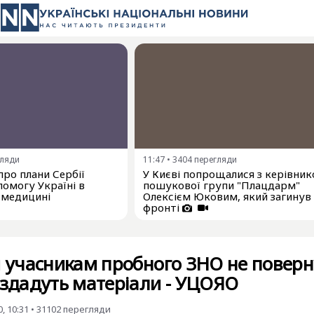
гляди
11:47
•
3404
перегляди
про плани Сербії
У Києві попрощалися з керівни
омогу Україні в
пошукової групи "Плацдарм"
 медицині
Олексієм Юковим, який загинув
фронті
и учасникам пробного ЗНО не поверн
оздадуть матеріали - УЦОЯО
, 10:31
•
31102
перегляди