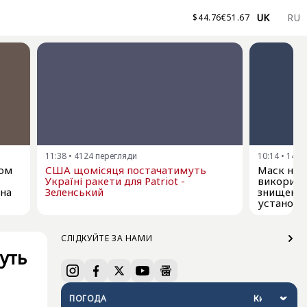
UK
RU
$
44.76
€
51.67
11:38
•
4124
перегляди
10:14
•
1402
ком
США щомісяця постачатимуть
Маск не д
Україні ракети для Patriot -
використо
 на
Зеленський
знищення
установо
СЛІДКУЙТЕ ЗА НАМИ
уть
ПОГОДА