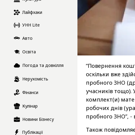
Лайфхаки
УНН Lite
Авто
Освіта
“Повернення кошт
Погода та довкілля
оскільки вже зді
Нерухомість
пробного ЗНО (др
учасників тощо).
Фінанси
комплект(и) мате
Кулінар
робочих днів (ур
пробного ЗНО”, - 
Новини Бізнесу
Також повідомляє
Публікації