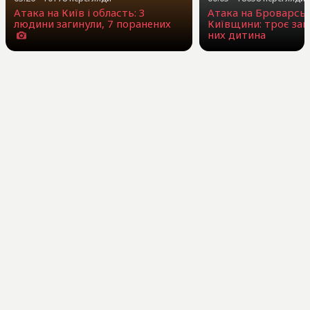
Атака на Київ і область: 3
Атака на Броварсь
людини загинули, 7 поранених
Київщини: троє заг
них дитина