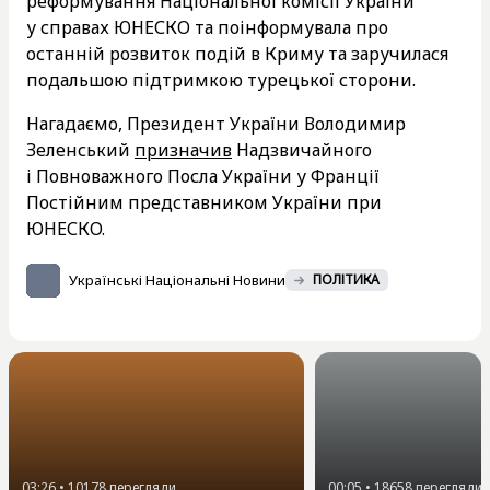
реформування Національної комісії України
у справах ЮНЕСКО та поінформувала про
останній розвиток подій в Криму та заручилася
подальшою підтримкою турецької сторони.
Нагадаємо, Президент України Володимир
Зеленський
призначив
Надзвичайного
і Повноважного Посла України у Франції
Постійним представником України при
ЮНЕСКО.
Українські Національні Новини
ПОЛІТИКА
03:26
•
10178
перегляди
00:05
•
18658
перегляди