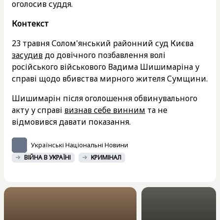
оголосив суддя.
Контекст
23 травня Солом'янський районний суд Києва
засудив
до довічного позбавлення волі
російського військового Вадима Шишимаріна у
справі щодо вбивства мирного жителя Сумщини.
Шишимарін після оголошення обвинувального
акту у справі
визнав себе винним
та не
відмовився давати показання.
Українські Національні Новини
ВІЙНА В УКРАЇНІ
КРИМІНАЛ