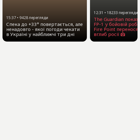
12:31
•
18233
перегляди
15:37
•
9428
перегляди
The Guardian показ
Спека до +33° повертається, але
FP-1 у бойовій робо
ненадовго - якої погоди чекати
Fire Point перенося
в Україні у найближчі три дні
вглиб росії