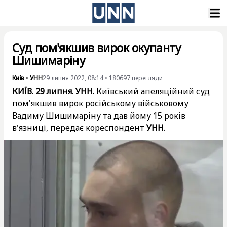
Суд пом'якшив вирок окупанту
Шишимаріну
Київ
•
УНН
29 липня 2022, 08:14
•
180697
перегляди
КИЇВ. 29 липня. УНН.
Київський апеляційний суд
пом'якшив вирок російському військовому
Вадиму Шишимаріну та дав йому 15 років
в'язниці, передає кореспондент
УНН
.