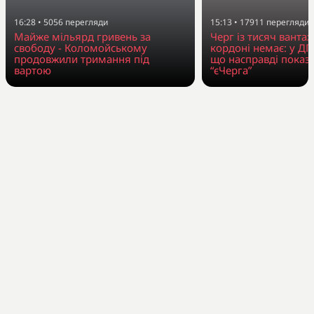
16:28
•
5056
перегляди
15:13
•
17911
перегляди
Майже мільярд гривень за
Черг із тисяч вантаж
свободу - Коломойському
кордоні немає: у Д
продовжили тримання під
що насправді показ
вартою
“єЧерга”