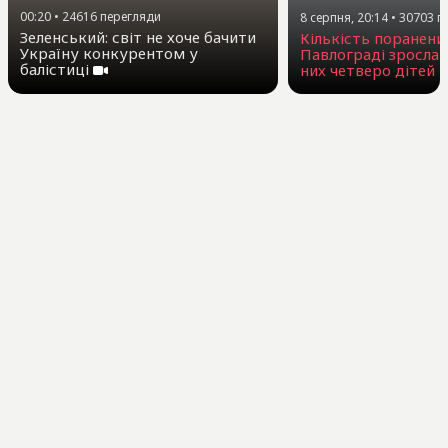
00:20
•
24616
перегляди
8 серпня, 20:14
•
30703
п
Зеленський: світ не хоче бачити
Кількість поранени
Україну конкурентом у
Павлограді зросла 
балістиці
них четверо дітей