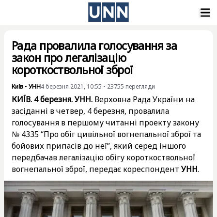
Рада провалила голосування за
закон про легалізацію
короткоствольної зброї
Київ
•
УНН
4 березня 2021, 10:55
•
23755
перегляди
КИЇВ. 4 березня. УНН.
Верховна Рада України на
засіданні в четвер, 4 березня, провалила
голосування в першому читанні проекту закону
№ 4335 “Про обіг цивільної вогнепальної зброї та
бойових припасів до неї”, який серед іншого
передбачав легалізацію обігу короткоствольної
вогнепальної зброї, передає кореспондент
УНН
.