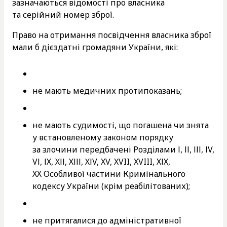
зазначаються відомості про власника
та серійний номер зброї.
Право на отримання посвідчення власника зброї
мали б дієздатні громадяни України, які:
не мають медичних протипоказань;
не мають судимості, що погашена чи знята
у встановленому законом порядку
за злочини передбачені Розділами І, ІІ, ІІІ, ІV,
VІ, ІХ, ХІІ, ХІІІ, ХІV, XV, XVII, XVIII, ХІХ,
ХХ Особливої частини Кримінального
кодексу України (крім реабілітованих);
не притягалися до адміністративної